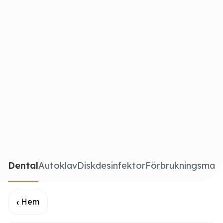
Dental
Autoklav
Diskdesinfektor
Förbrukningsmate
Hem