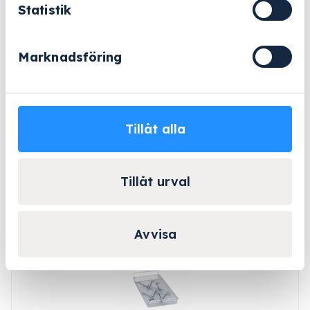
Statistik
Marknadsföring
E 146
Art.nr: 3346680
Tillåt alla
Tillbehör för optimal placering av diverse instrument.
Tillåt urval
3 493 kr
Lägg till
Avvisa
BESTÄLLNINGSVARA