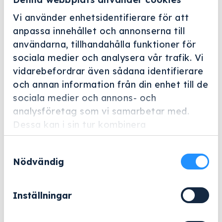
BESTÄLLNINGSVARA
Vi använder enhetsidentifierare för att
anpassa innehållet och annonserna till
användarna, tillhandahålla funktioner för
sociala medier och analysera vår trafik. Vi
vidarebefordrar även sådana identifierare
E 147/1
och annan information från din enhet till de
sociala medier och annons- och
Art.nr: 4746620
analysföretag som vi samarbetar med.
Dessa kan i sin tur kombinera
Tillbehör för optimal placering av 10-12
munsköljningsglas.
informationen med annan information som
Samtyckesval
du har tillhandahållit eller som de har
Nödvändig
samlat in när du har använt deras tjänster.
1 642 kr
Lägg till
Inställningar
BESTÄLLNINGSVARA