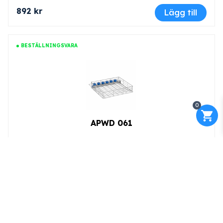
892 kr
Lägg till
BESTÄLLNINGSVARA
0
APWD 061
Art.nr: 11017150
Korg för optimal placering av handstycken och diverse
tillbehör och trådkorgar.
9 353 kr
Lägg till