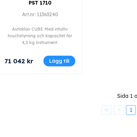
PST 1710
Art.nr: 11363240
Autoklav CUBE Med intuitiv
touchstyrning och kapacitet för
4,5 kg instrument.
71 042 kr
Lägg till
Sida 1 
1