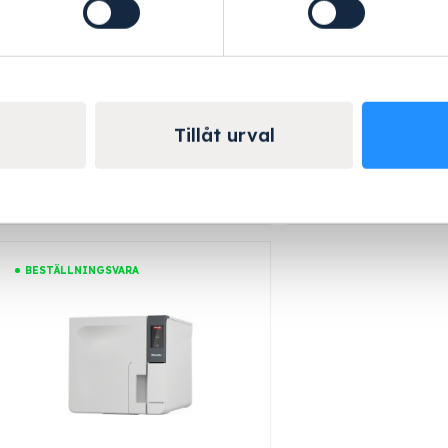
Art.nr: 11368200
Art.nr: 11
Autoklav CUBE X Med
Autoklav CUBE M
touchstyrning, EcoDry-torkning
touchstyrning och 
och kapacitet för 6 kg instrument.
5,5 kg instr
Tillåt urval
95 155 kr
77 325 kr
Lägg till
BESTÄLLNINGSVARA