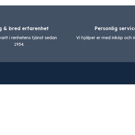
g & bred erfarenhet
Personlig servic
varit i renhetens tjänst sedan
Vi hjälper er med inköp och in
1954.
Om oss
Övrigt
Om oss
Kundportal
Tjänster
Integritetsp