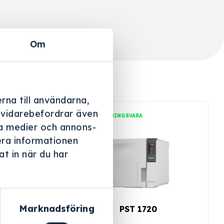
Om
rna till användarna,
i vidarebefordrar även
BESTÄLLNINGSVARA
ala medier och annons-
era informationen
t in när du har
Marknadsföring
10
PST 1720