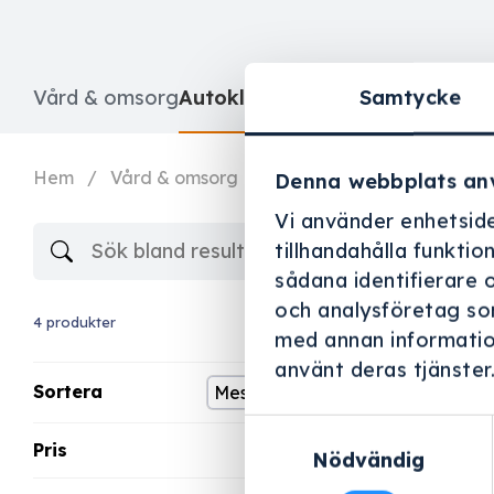
Samtycke
Vård & omsorg
Autoklav
Diskdesinfektor
Förbruk
Hem
/
Vård & omsorg
/
Autoklav
Denna webbplats an
Vi använder enhetside
tillhandahålla funktio
sådana identifierare 
och analysföretag so
4 produkter
med annan information
använt deras tjänster
Sortera
Samtyckesval
Pris
Nödvändig