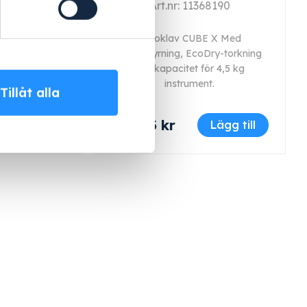
368180
Art.nr: 11368190
ed intuitiv
Autoklav CUBE X Med
kapacitet för
touchstyrning, EcoDry-torkning
ument.
och kapacitet för 4,5 kg
instrument.
Tillåt alla
88 603 kr
Lägg till
Lägg till