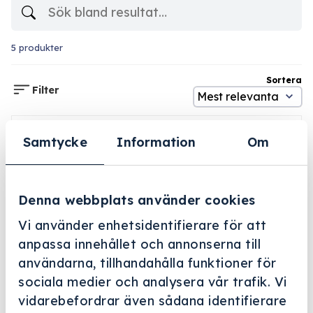
5 produkter
Sortera
Filter
I LAGER
Samtycke
Information
Om
Denna webbplats använder cookies
Vi använder enhetsidentifierare för att
Neodisher IR 1L
anpassa innehållet och annonserna till
användarna, tillhandahålla funktioner för
Art.nr: 99004080
sociala medier och analysera vår trafik. Vi
vidarebefordrar även sådana identifierare
Rengöringsmedel för intensiv rengöring av kirurgiska