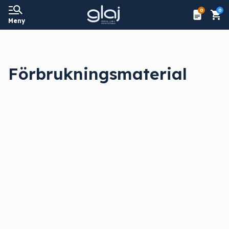
0
0
Meny
Förbrukningsmaterial