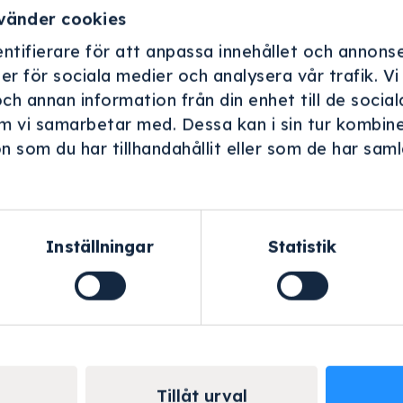
an utan tillhörande produkter. Om du vill lägga till produkte
vänder cookies
 du gå in i vår butik.
ntifierare för att anpassa innehållet och annonse
ner för sociala medier och analysera vår trafik. V
och annan information från din enhet till de soci
m vi samarbetar med. Dessa kan i sin tur kombin
 som du har tillhandahållit eller som de har samla
.
Inställningar
Statistik
g & bred erfarenhet
Personlig servic
varit i renhetens tjänst sedan
Vi hjälper er med inköp och in
1954.
Tillåt urval