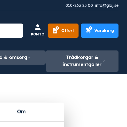
010-263 25 00
info@glaj.se
0
0
Offert
Varukorg
KONTO
d & omsorg
Trådkorgar &
instrumentgaller
Om
in en