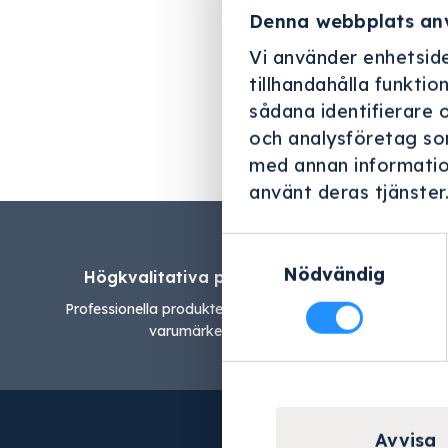
offertförfråg
Denna webbplats an
förfrågan kan
Vi använder enhetside
tillhandahålla funktio
sådana identifierare 
och analysföretag so
med annan information
använt deras tjänster
Samtyckesval
Nödvändig
Högkvalitativa produkter
Lån
Professionella produkter från ledande
Glaj har 
varumärken.
Avvisa