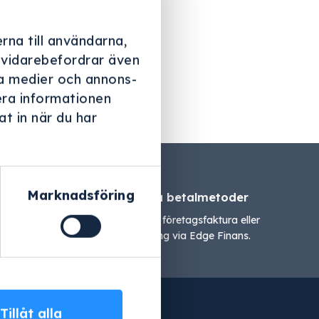
r till din
rna till användarna,
i vidarebefordrar även
Fortsätt
ala medier och annons-
era informationen
t in när du har
Marknadsföring
e
Flexibla betalmetoder
stallation.
Vi erbjuder företagsfaktura eller
finansering via Edge Finans.
Tillåt alla