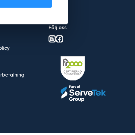
Följ oss
Instagram
Facebook
olicy
erbetalning