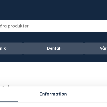
nik
Dental
Vår
örfrågan
Information
rodukter i din offertförfrågan. Du kan fortfarande skicka 