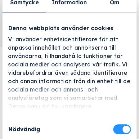
Samtycke
Information
Om
Denna webbplats använder cookies
Vi använder enhetsidentifierare för att
anpassa innehållet och annonserna till
användarna, tillhandahålla funktioner för
Projektering
sociala medier och analysera vår trafik. Vi
vidarebefordrar även sådana identifierare
Genom åren har vi planerat och utrustat ett stort
och annan information från din enhet till de
antal anläggningar, allt från tandläkarpraktiker och
sociala medier och annons- och
äldreboenden till tvättstugor och storkök. Det innebär
analysföretag som vi samarbetar med.
en stor trygghet för dig, eftersom vi känner till
Dessa kan i sin tur kombinera
fallgroparna och vet hur de ska undvikas. Kom till oss
informationen med annan information som
med din idé, så skapar vi en optimal installation
Samtyckesval
du har tillhandahållit eller som de har
tillsammans. Vi har en lång rad etablerade
Nödvändig
samlat in när du har använt deras tjänster.
samarbeten med duktiga hantverkare inom el, bygg,