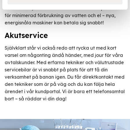
driftförhållandena för maximal tillgänglighet. Det blir
en bra affär, särskilt om du också låter oss planera
för minimerad förbrukning av vatten och el – nya,
energisnåla maskiner kan betala sig snabbt!
Akutservice
Självklart står vi också redo att rycka ut med kort
varsel om någonting ändå händer, med jour för våra
avtalskunder. Med erfarna tekniker och välutrustade
servicebilar är vi snabbt på plats för att få din
verksamhet på banan igen. Du får direktkontakt med
den tekniker som är på väg och du kan följa hela
ärendet i vår kundportal. Vi är bara ett telefonsamtal
bort – så räddar vi din dag!