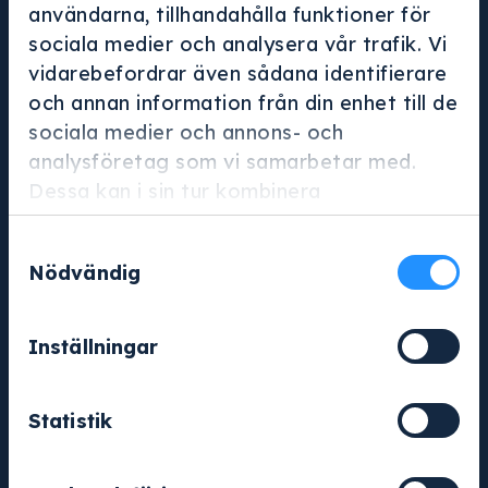
Org.nr: 556652-4632
användarna, tillhandahålla funktioner för
sociala medier och analysera vår trafik. Vi
010-263 25 00
vidarebefordrar även sådana identifierare
info@glaj.se
och annan information från din enhet till de
sociala medier och annons- och
Konto
analysföretag som vi samarbetar med.
Logga in
Dessa kan i sin tur kombinera
Ansök om konto
informationen med annan information som
Samtyckesval
du har tillhandahållit eller som de har
Om oss
Nödvändig
samlat in när du har använt deras tjänster.
Om oss
Tjänster
Inställningar
Kontakt
Statistik
Övrigt
Kundportal