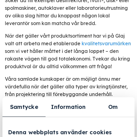
Söker du till exempel desinfektorer, tvätt-, disk- eller
spolmaskiner, autoklaver eller laboratorieutrustning
av olika slag hittar du knappast någon lokal
leverantör som kan matcha vår bredd.
När det gäller vårt produktsortiment har vi på Glaj
valt att arbeta med etablerade
kvalitetsvarumärken
som vi vet håller måttet i det långa loppet – den
rakaste vägen till god totalekonomi. Tvekar du kring
produktval är du alltid välkommen att fråga!
Våra samlade kunskaper är om möjligt ännu mer
värdefulla när det gäller alla typer av kringtjänster,
från projektering till förebyggande underhåll.
Samarbetspartners
Samtycke
Information
Om
Tack vare vårt nätverk av välrenommerade
samarbetspartners inom el, bygg, VVS och ventilation
Denna webbplats använder cookies
kan vi erbjuda helt nyckelfärdiga anläggningar med