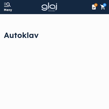
0
0
Meny
Autoklav