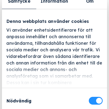
Samtycke
Information
Om
Filter
BESTÄLLNINGSVARA
Denna webbplats använder cookies
Vi använder enhetsidentifierare för att
anpassa innehållet och annonserna till
användarna, tillhandahålla funktioner för
sociala medier och analysera vår trafik. Vi
PST 2220
vidarebefordrar även sådana identifierare
och annan information från din enhet till de
Art.nr: 11368200
sociala medier och annons- och
Autoklav CUBE X Med touchstyrning, EcoDry-torkning
analysföretag som vi samarbetar med.
och kapacitet för 6 kg instrument.
Dessa kan i sin tur kombinera
informationen med annan information som
Samtyckesval
du har tillhandahållit eller som de har
95 155 kr
Lägg till
Nödvändig
samlat in när du har använt deras tjänster.