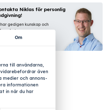
ontakta Niklas för personlig
ådgivning!
 har gedigen kunskap och
farenhet.
Om
Kontakta oss
rna till användarna,
i vidarebefordrar även
ala medier och annons-
era informationen
t in när du har