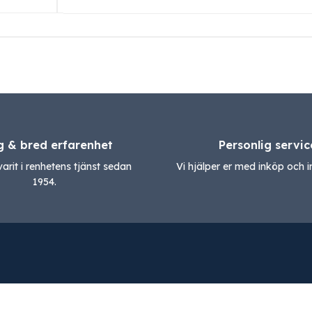
g & bred erfarenhet
Personlig servic
varit i renhetens tjänst sedan
Vi hjälper er med inköp och in
1954.