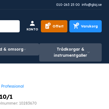
010-263 25 00
info@glaj.se
0
0
Offert
Varukorg
KONTO
d & omsorg
Trådkorgar &
instrumentgaller
 Professional
10/1
elnummer: 10283670