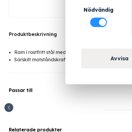
Samtyckesval
Nödvändig
Produktbeskrivning
Ram i rostfritt stål med plastnät över, storlek 206 x
Avvisa
Särskilt motståndskraftig och långlivad
Passar till
Relaterade produkter