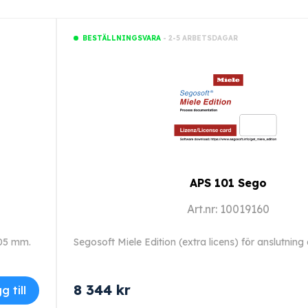
- 2-5 ARBETSDAGAR
BESTÄLLNINGSVARA
APS 101 Sego
Art.nr: 10019160
105 mm.
8 344
kr
g till