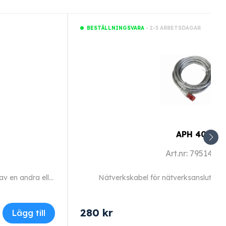
- 2-5 ARBETSDAGAR
BESTÄLLNINGSVARA
APH 406
Art.nr: 7951470
Segosoft Miele Edition (extra licens) för anslutning av en andra eller ytterligare maskin.
Nätverkskabel för nätverksanslutning,
280
kr
Lägg till