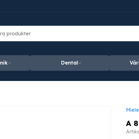
nik
Dental
Vår
Miele
A 8
Artik