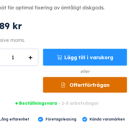
ät för optimal fixering av ömtåligt diskgods.
789
kr
sive moms.
+
Lägg till i varukorg
1
gd
eller
Offertförfrågan
Beställningsvara
- 2-5 arbetsdagar
Lång erfarenhet
Företagsleasing
Kända varumärken