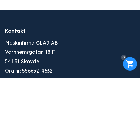
Kontakt
Maskinfirma GLAJ AB
Varnhemsgatan 18 F
0
541 31 Skövde
Org.nr: 556652-4632
010-263 25 00
info@glaj.se
Konto
Logga in
Ansök om konto