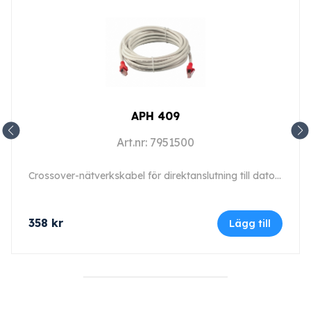
APH 409
Art.nr: 7951500
Crossover-nätverkskabel för direktanslutning till dator, längd 5 m (typ 9).
358
kr
Lägg till