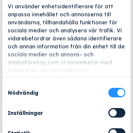
Vi använder enhetsidentifierare för att
anpassa innehållet och annonserna till
användarna, tillhandahålla funktioner för
sociala medier och analysera vår trafik. Vi
vidarebefordrar även sådana identifierare
Helskärm
och annan information från din enhet till de
Miele Professional
sociala medier och annons- och
analysföretag som vi samarbetar med.
A 810
Dessa kan i sin tur kombinera
Artikelnummer: 10283650
informationen med annan information som
Samtyckesval
du har tillhandahållit eller som de har
Täcknät för optimal fixering av ömtåligt diskgods.
Nödvändig
samlat in när du har använt deras tjänster.
2 404
kr
Inställningar
Exklusive moms.
A