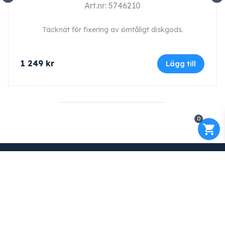
Art.nr: 5746210
Täcknät för fixering av ömtåligt diskgods.
1 249
kr
Lägg till
0
Kontakt
Maskinfirma GLAJ AB
Varnhemsgatan 18 F