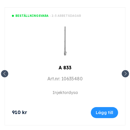
- 2-5 ARBETSDAGAR
BESTÄLLNINGSVARA
A 833
Art.nr: 10635480
Injektordysa
910
kr
Lägg till