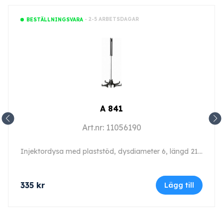
- 2-5 ARBETSDAGAR
BESTÄLLNINGSVARA
A 841
Art.nr: 11056190
Injektordysa med plaststöd, dysdiameter 6, längd 210 mm, 1 stycken
335
kr
Lägg till