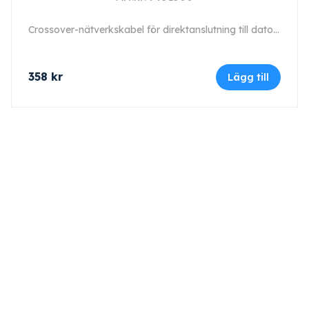
Crossover-nätverkskabel för direktanslutning till dator, längd 5 m (typ 9).
358
kr
Lägg till
Kontakt
Maskinfirma GLAJ AB
Varnhemsgatan 18 F
541 31 Skövde