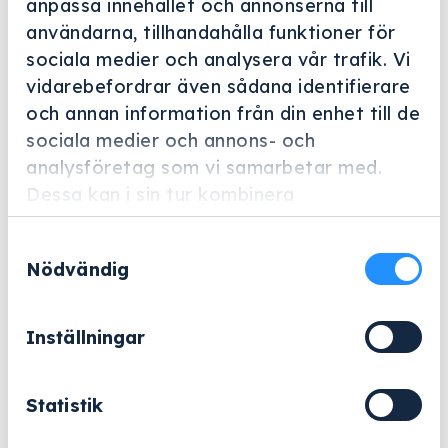
anpassa innehållet och annonserna till
Helskärm
användarna, tillhandahålla funktioner för
Miele Professional
sociala medier och analysera vår trafik. Vi
vidarebefordrar även sådana identifierare
A 841/2
och annan information från din enhet till de
Artikelnummer: 11113140
sociala medier och annons- och
analysföretag som vi samarbetar med.
Injektordysa med plaststöd, dysdiameter 6, längd
Dessa kan i sin tur kombinera
210 mm, 10 stycken
informationen med annan information som
Samtyckesval
du har tillhandahållit eller som de har
3 690
kr
Nödvändig
samlat in när du har använt deras tjänster.
Exklusive moms.
Inställningar
A
−
+
Lägg till i varukorg
841/2
mängd
Statistik
eller
Offertförfrågan