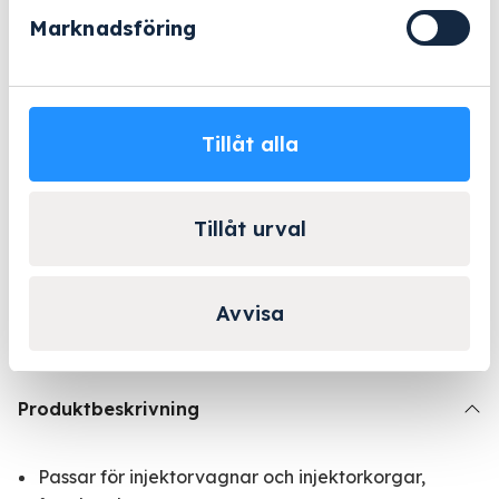
Marknadsföring
Beställningsvara
- 2-5 arbetsdagar
Lång erfarenhet
Företagsleasing
Kända varumärken
Tillåt alla
Kontakta Niklas för
Tillåt urval
personlig rådgivning!
Kontakta oss
Avvisa
Produktbeskrivning
Passar för injektorvagnar och injektorkorgar,