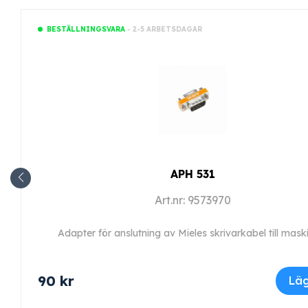
- 2-5 ARBETSDAGAR
BESTÄLLNINGSVARA
APH 531
Art.nr: 9573970
Adapter för anslutning av Mieles skrivarkabel till mask
90
kr
Läg