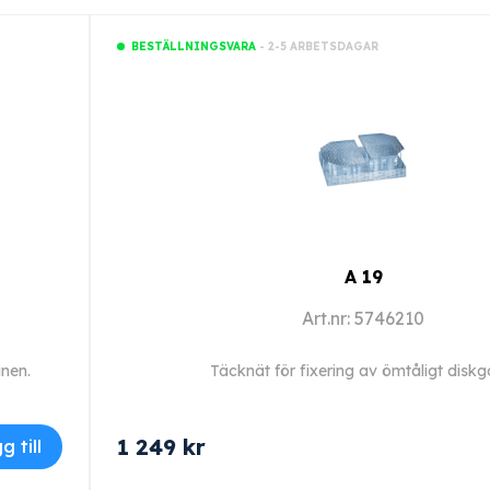
- 2-5 ARBETSDAGAR
BESTÄLLNINGSVARA
A 19
Art.nr: 5746210
inen.
Täcknät för fixering av ömtåligt diskg
1 249
kr
g till