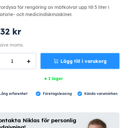
tordysa för rengöring av mätkolvar upp till 5 liter i
atorie- och medicindiskmaskiner.
832
kr
sive moms.
+
Lägg till i varukorg
gd
I lager
Lång erfarenhet
Företagsleasing
Kända varumärken
ontakta Niklas för personlig
ådgivning!