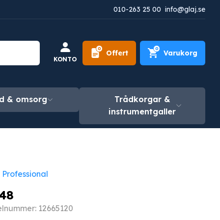
010-263 25 00
info@glaj.se
0
0
Offert
Varukorg
KONTO
d & omsorg
Trådkorgar &
instrumentgaller
 Professional
48
elnummer: 12665120