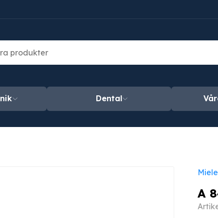
nik
Dental
Vår
Miele
A 8
Artik