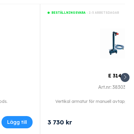
- 2-5 ARBETSDAGAR
BESTÄLLNINGSVARA
E 314
Art.nr: 3830340
ods.
Vertikal armatur för manuell avtappnin
3 730
kr
Lägg till