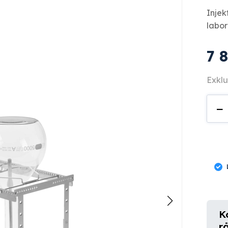
Injek
labor
7 
Exklu
A
−
848
män
K
r