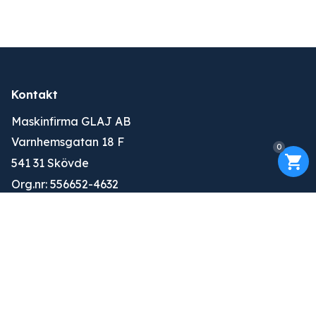
Kontakt
Maskinfirma GLAJ AB
Varnhemsgatan 18 F
0
541 31 Skövde
Org.nr: 556652-4632
010-263 25 00
info@glaj.se
Konto
Logga in