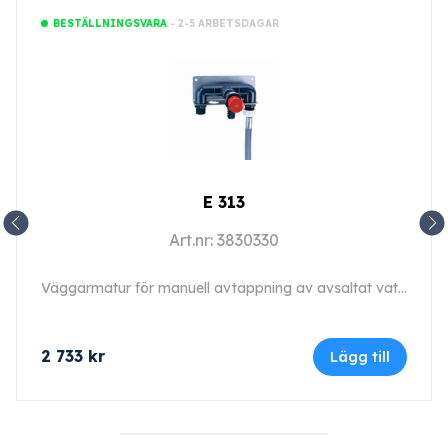
- 2-5 ARBETSDAGAR
BESTÄLLNINGSVARA
E 313
Art.nr: 3830330
Väggarmatur för manuell avtappning av avsaltat vatten.
2 733
kr
Lägg till