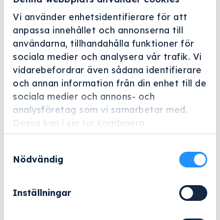
Vi använder enhetsidentifierare för att
anpassa innehållet och annonserna till
användarna, tillhandahålla funktioner för
sociala medier och analysera vår trafik. Vi
vidarebefordrar även sådana identifierare
Helskärm
och annan information från din enhet till de
Miele Professional
sociala medier och annons- och
analysföretag som vi samarbetar med.
E 124-06
Dessa kan i sin tur kombinera
Artikelnummer: 3808500
informationen med annan information som
Samtyckesval
du har tillhandahållit eller som de har
Tillbehör för optimal placering av infusionsflaskor.
Nödvändig
samlat in när du har använt deras tjänster.
Ytmått 100 x 100 mm.
4 034
kr
Inställningar
Exklusive moms.