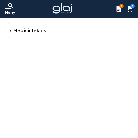
0
0
Meny
Medicinteknik