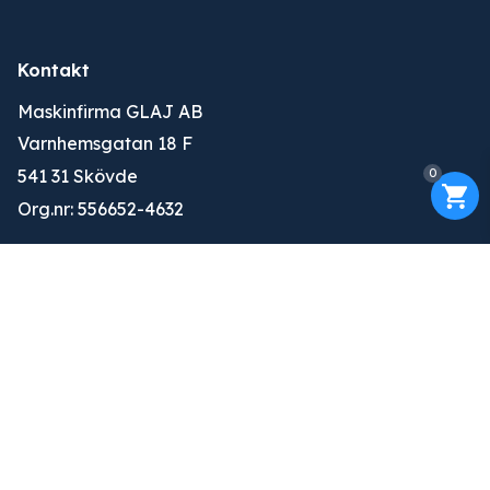
Kontakt
Maskinfirma GLAJ AB
Varnhemsgatan 18 F
0
541 31 Skövde
Org.nr: 556652-4632
010-263 25 00
info@glaj.se
Konto
Logga in
Ansök om konto
Om oss