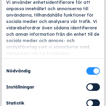
Vi använder enhetsidentifierare för att
anpassa innehållet och annonserna till
användarna, tillhandahålla funktioner för
sociala medier och analysera vår trafik. Vi
vidarebefordrar även sådana identifierare
Helskärm
och annan information från din enhet till de
sociala medier och annons- och
Miele Professional
analysföretag som vi samarbetar med.
E 402
Dessa kan i sin tur kombinera
Artikelnummer: 3830420
informationen med annan information som
Samtyckesval
du har tillhandahållit eller som de har
Tillbehör för optimal placering av upp till 44 urglas.
Nödvändig
samlat in när du har använt deras tjänster.
5 247
kr
Inställningar
Exklusive moms.
E
Statistik
−
+
Lägg till i varukorg