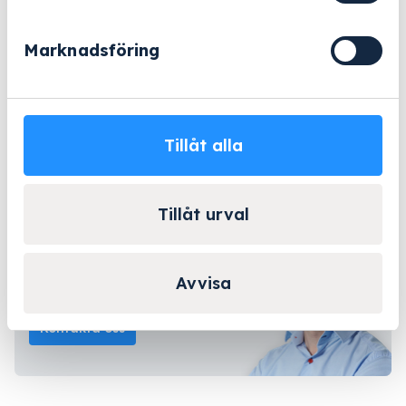
402
mängd
eller
Marknadsföring
Offertförfrågan
Beställningsvara
- 2-5 arbetsdagar
Tillåt alla
Lång erfarenhet
Företagsleasing
Kända varumärken
Tillåt urval
Kontakta Niklas för
Avvisa
personlig rådgivning!
Kontakta oss