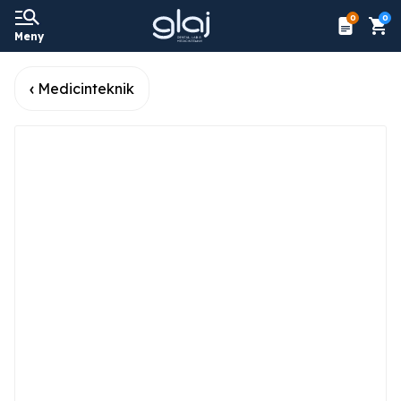
0
0
Meny
Medicinteknik