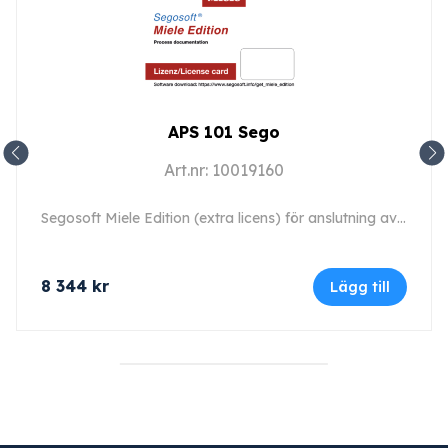
APS 101 Sego
Art.nr: 10019160
Segosoft Miele Edition (extra licens) för anslutning av en andra eller ytterligare maskin.
8 344
kr
Lägg till