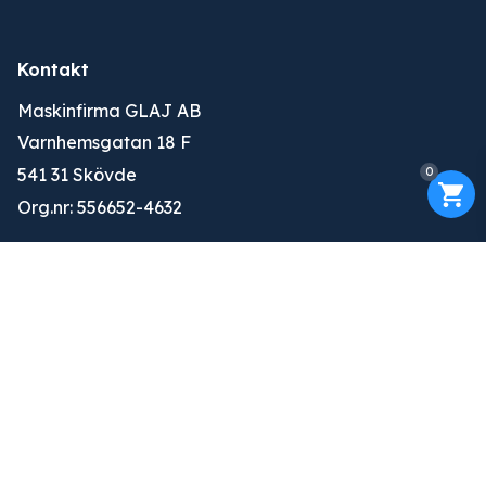
Kontakt
Maskinfirma GLAJ AB
Varnhemsgatan 18 F
0
541 31 Skövde
Org.nr: 556652-4632
010-263 25 00
info@glaj.se
Konto
Logga in
Ansök om konto
Om oss