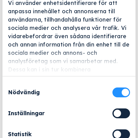
Vi använder enhetsidentifierare för att
anpassa innehållet och annonserna till
användarna, tillhandahålla funktioner för
sociala medier och analysera vår trafik. Vi
vidarebefordrar även sådana identifierare
Helskärm
och annan information från din enhet till de
sociala medier och annons- och
Miele Professional
analysföretag som vi samarbetar med.
E 403
Dessa kan i sin tur kombinera
Artikelnummer: 3830430
informationen med annan information som
Samtyckesval
du har tillhandahållit eller som de har
Tillbehör för optimal placering av upp till 105 urglas.
Nödvändig
samlat in när du har använt deras tjänster.
6 290
kr
Inställningar
Exklusive moms.
E
Statistik
−
+
Lägg till i varukorg