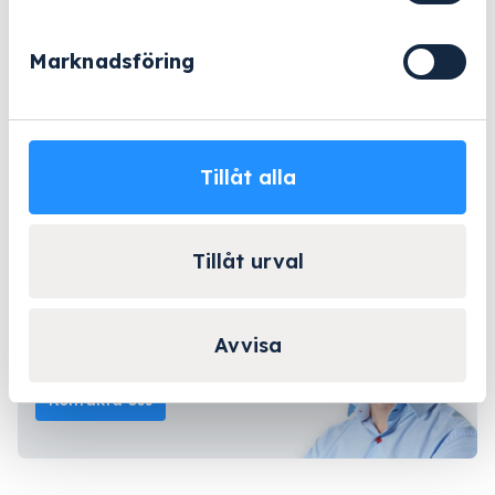
403
mängd
eller
Marknadsföring
Offertförfrågan
Beställningsvara
- 2-5 arbetsdagar
Tillåt alla
Lång erfarenhet
Företagsleasing
Kända varumärken
Tillåt urval
Kontakta Niklas för
Avvisa
personlig rådgivning!
Kontakta oss