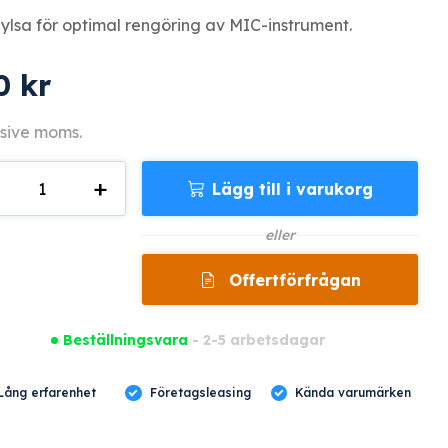
ylsa för optimal rengöring av MIC-instrument.
0
kr
sive moms.
+
Lägg till i varukorg
gd
eller
Offertförfrågan
Beställningsvara
- 2-5 arbetsdagar
Lång erfarenhet
Företagsleasing
Kända varumärken