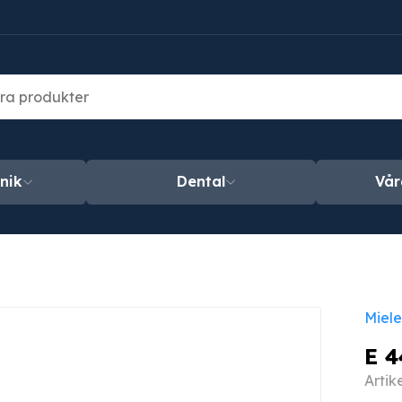
nik
Dental
Vår
Miele
E 4
Arti