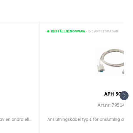
- 2-5 ARBETSDAGAR
BESTÄLLNINGSVARA
APH 301
Art.nr: 7951420
Segosoft Miele Edition (extra licens) för anslutning av en andra eller ytterligare maskin.