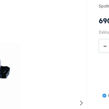
Spolh
69
Exklu
E
−
442
män