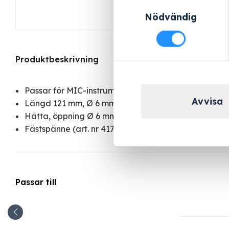
Samtyckesval
Nödvändig
Produktbeskrivning
Passar för MIC-instrument med Ø 4 – 8 mm, fastskr
Avvisa
Längd 121 mm, Ø 6 mm
Hätta, öppning Ø 6 mm
Fästspänne (art. nr 4174850)
Passar till