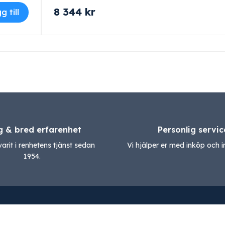
8 344
kr
g till
g & bred erfarenhet
Personlig servic
varit i renhetens tjänst sedan
Vi hjälper er med inköp och in
1954.