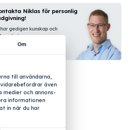
ontakta Niklas för personlig
ådgivning!
 har gedigen kunskap och
farenhet.
Om
Kontakta oss
rna till användarna,
i vidarebefordrar även
ala medier och annons-
era informationen
t in när du har