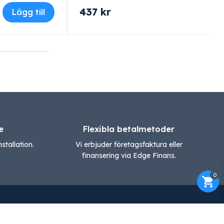
437
kr
Lägg till
e
Flexibla betalmetoder
stallation.
Vi erbjuder företagsfaktura eller
finansering via Edge Finans.
0