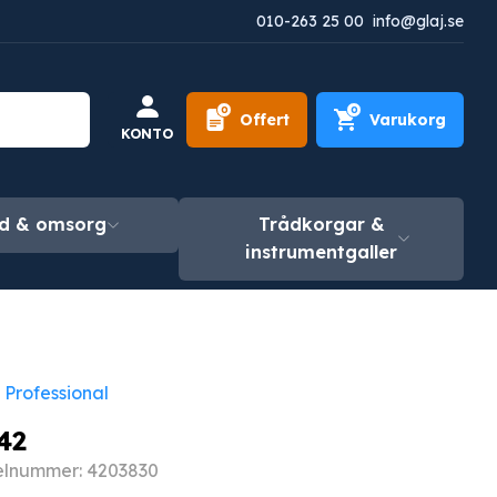
010-263 25 00
info@glaj.se
0
0
Offert
Varukorg
KONTO
d & omsorg
Trådkorgar &
instrumentgaller
 Professional
42
kelnummer: 4203830