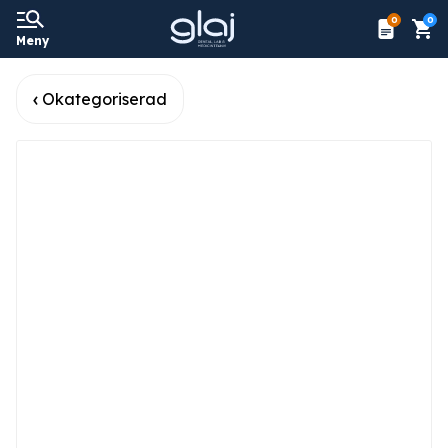
0
0
Meny
Okategoriserad