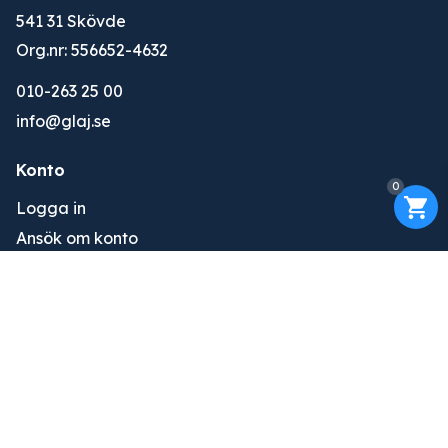
541 31 Skövde
Org.nr: 556652-4632
010-263 25 00
info@glaj.se
Konto
0
Logga in
Ansök om konto
Om oss
Om oss
Tjänster
Kontakt
Övrigt