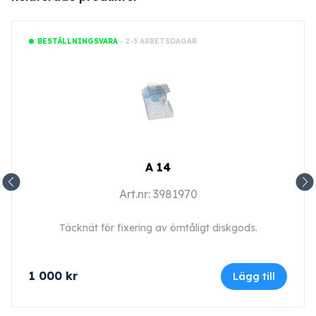
- 2-5 ARBETSDAGAR
BESTÄLLNINGSVARA
A 14
Art.nr: 3981970
Täcknät för fixering av ömtåligt diskgods.
1 000
kr
Lägg till