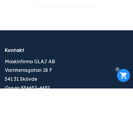
Kontakt
Maskinfirma GLAJ AB
0
Varnhemsgatan 18 F
541 31 Skövde
Org.nr: 556652-4632
010-263 25 00
info@glaj.se
Konto