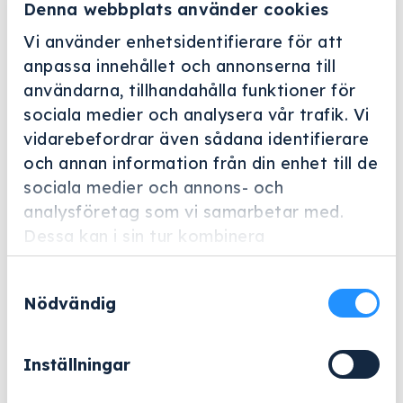
Denna webbplats använder cookies
Vi använder enhetsidentifierare för att
anpassa innehållet och annonserna till
användarna, tillhandahålla funktioner för
sociala medier och analysera vår trafik. Vi
vidarebefordrar även sådana identifierare
Helskärm
och annan information från din enhet till de
Miele Professional
sociala medier och annons- och
analysföretag som vi samarbetar med.
E 460
Dessa kan i sin tur kombinera
Artikelnummer: 4861390
informationen med annan information som
Samtyckesval
du har tillhandahållit eller som de har
Tillbehör för optimal rengöring av diverse MIC-
Nödvändig
samlat in när du har använt deras tjänster.
instrument.
5 926
kr
Inställningar
Exklusive moms.