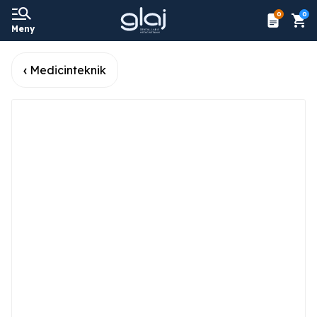
0
0
Meny
Medicinteknik