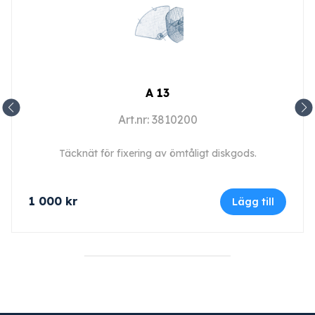
A 13
Art.nr: 3810200
Täcknät för fixering av ömtåligt diskgods.
1 000
kr
Lägg till