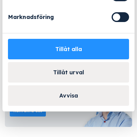
468
mängd
eller
Marknadsföring
Offertförfrågan
Beställningsvara
- 2-5 arbetsdagar
Tillåt alla
Lång erfarenhet
Företagsleasing
Kända varumärken
Tillåt urval
Kontakta Niklas för
Avvisa
personlig rådgivning!
Kontakta oss