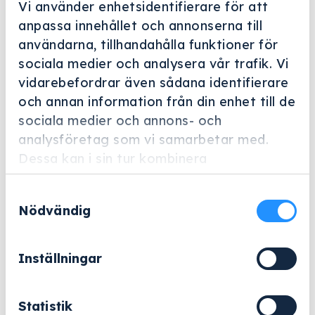
Vi använder enhetsidentifierare för att
anpassa innehållet och annonserna till
användarna, tillhandahålla funktioner för
sociala medier och analysera vår trafik. Vi
vidarebefordrar även sådana identifierare
Helskärm
och annan information från din enhet till de
sociala medier och annons- och
Miele Professional
analysföretag som vi samarbetar med.
E 468
Dessa kan i sin tur kombinera
Artikelnummer: 5043640
informationen med annan information som
Samtyckesval
du har tillhandahållit eller som de har
Tillbehör för optimal placering av diverse utrustning.
Nödvändig
samlat in när du har använt deras tjänster.
4 319
kr
Inställningar
Exklusive moms.
E
Statistik
−
+
Lägg till i varukorg