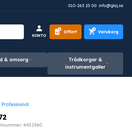
010-263 25 00
info@glaj.se
0
0
Offert
Varukorg
KONTO
d & omsorg
Trådkorgar &
instrumentgaller
 Professional
72
kelnummer: 4451960