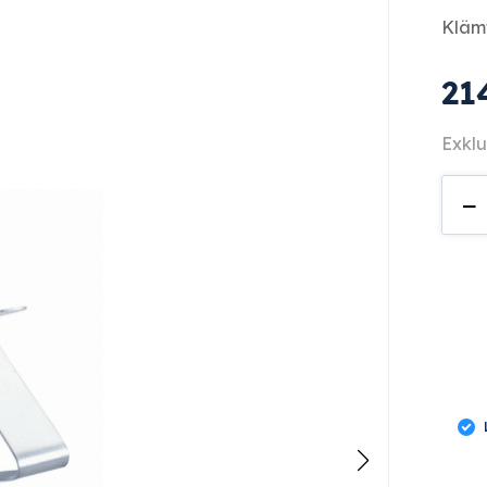
Klämf
21
Exklu
E
−
472
män