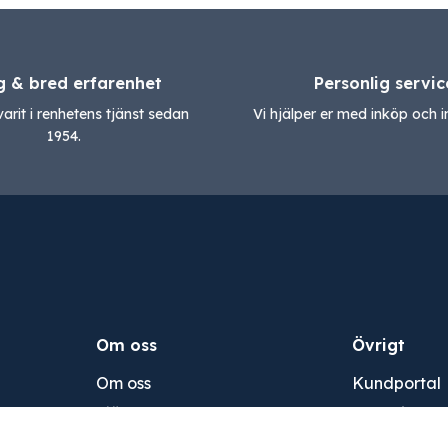
g & bred erfarenhet
Personlig servic
varit i renhetens tjänst sedan
Vi hjälper er med inköp och in
1954.
Om oss
Övrigt
Om oss
Kundportal
Tjänster
Integritetsp
Kontakt
Köpvillkor