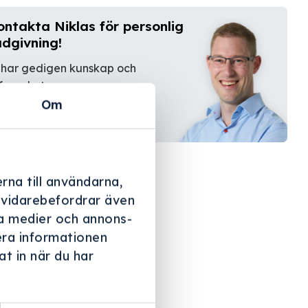
ontakta Niklas för personlig
ådgivning!
 har gedigen kunskap och
farenhet.
Om
Kontakta oss
rna till användarna,
i vidarebefordrar även
ala medier och annons-
era informationen
t in när du har