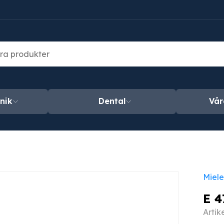
nik
Dental
Vår
Miele
E 4
Arti