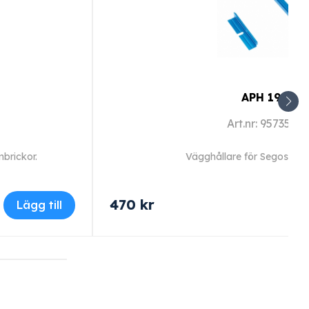
APH 190
Art.nr: 9573570
mbrickor.
Vägghållare för Segosoft-
470
kr
Lägg till