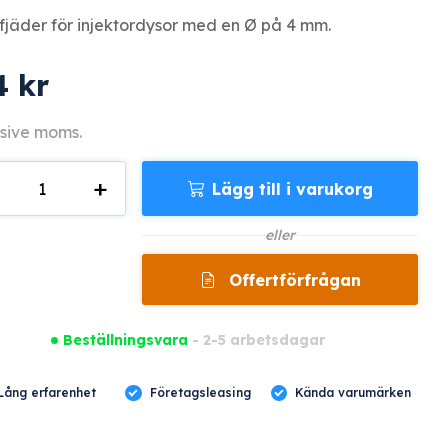
jäder för injektordysor med en Ø på 4 mm.
4
kr
sive moms.
+
Lägg till i varukorg
gd
eller
Offertförfrågan
Beställningsvara
- 2-5 arbetsdagar
Lång erfarenhet
Företagsleasing
Kända varumärken