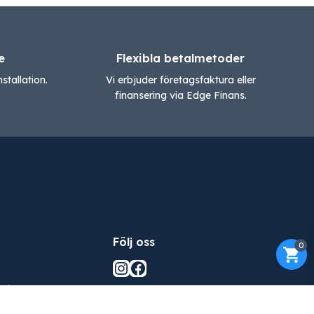
e
Flexibla betalmetoder
stallation.
Vi erbjuder företagsfaktura eller
finansering via Edge Finans.
Följ oss
0
Instagram
Facebook
olicy