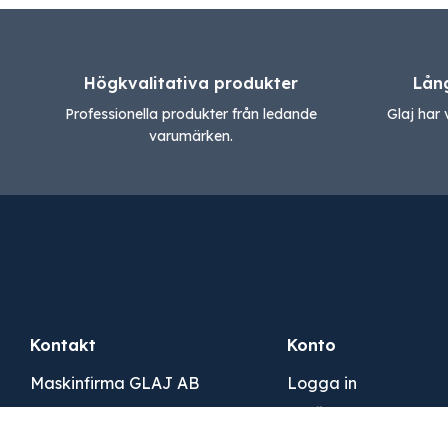
Högkvalitativa produkter
Lån
Professionella produkter från ledande
Glaj har 
varumärken.
Kontakt
Konto
Maskinfirma GLAJ AB
Logga in
Varnhemsgatan 18 F
Ansök om konto
541 31 Skövde