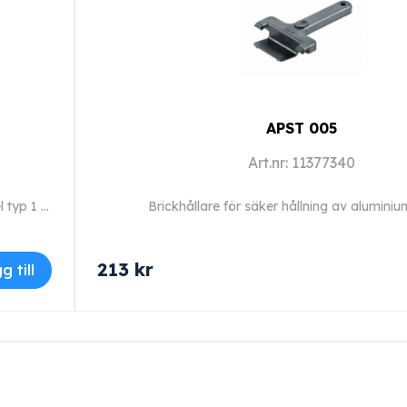
APST 005
Art.nr: 11377340
Förlängningskabel 5 m, för förlängning av anslutningskabel typ 1 och 2.
Brickhållare för säker hållning av aluminiu
213
kr
g till