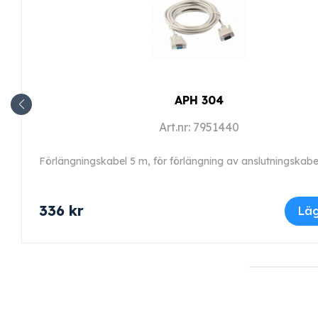
APH 304
Art.nr: 7951440
336
kr
Läg