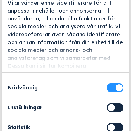
Vi använder enhetsidentifierare för att
anpassa innehållet och annonserna till
användarna, tillhandahålla funktioner för
sociala medier och analysera vår trafik. Vi
vidarebefordrar även sådana identifierare
Helskärm
och annan information från din enhet till de
sociala medier och annons- och
Miele Professional
analysföretag som vi samarbetar med.
E 791
Dessa kan i sin tur kombinera
Artikelnummer: 6390720
informationen med annan information som
Samtyckesval
du har tillhandahållit eller som de har
Adapter för optimal koppling Luer Lock av
Nödvändig
samlat in när du har använt deras tjänster.
hontyp/Luer Lock av hantyp.
1 467
kr
Inställningar
Exklusive moms.
Statistik