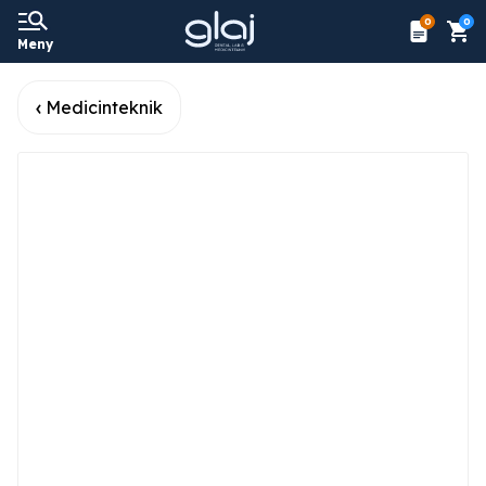
0
0
Meny
Medicinteknik