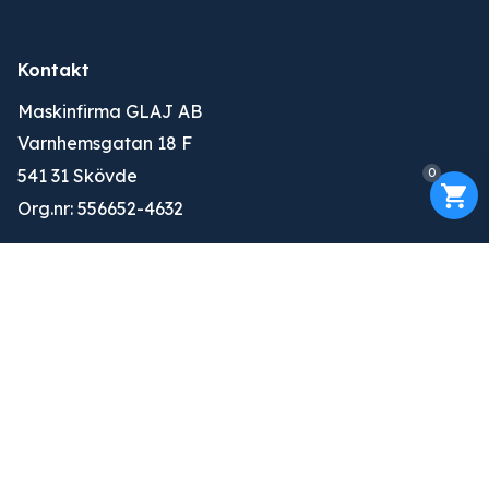
Kontakt
Maskinfirma GLAJ AB
Varnhemsgatan 18 F
0
541 31 Skövde
Org.nr: 556652-4632
010-263 25 00
info@glaj.se
Konto
Logga in
Ansök om konto
Om oss