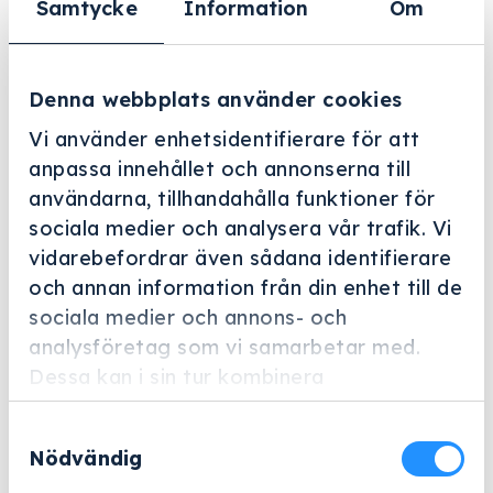
Samtycke
Information
Om
Denna webbplats använder cookies
Vi använder enhetsidentifierare för att
anpassa innehållet och annonserna till
användarna, tillhandahålla funktioner för
sociala medier och analysera vår trafik. Vi
Helskärm
vidarebefordrar även sådana identifierare
och annan information från din enhet till de
Miele Professional
sociala medier och annons- och
E 802/1
analysföretag som vi samarbetar med.
Artikelnummer: 7984170
Dessa kan i sin tur kombinera
informationen med annan information som
Tillbehör för optimal placering av diverse
Samtyckesval
du har tillhandahållit eller som de har
upprättstående instrument.
Nödvändig
samlat in när du har använt deras tjänster.