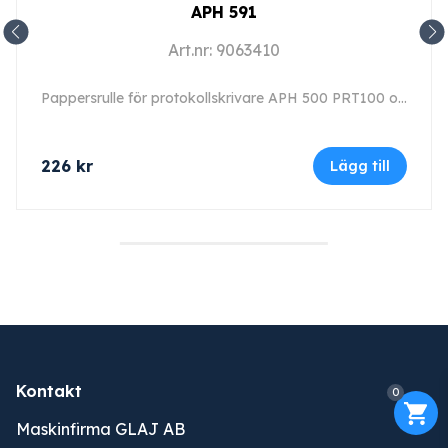
APH 591
Art.nr: 9063410
Pappersrulle för protokollskrivare APH 500 PRT100 och APH 510 PRT110.
226
kr
Lägg till
Kontakt
0
Maskinfirma GLAJ AB