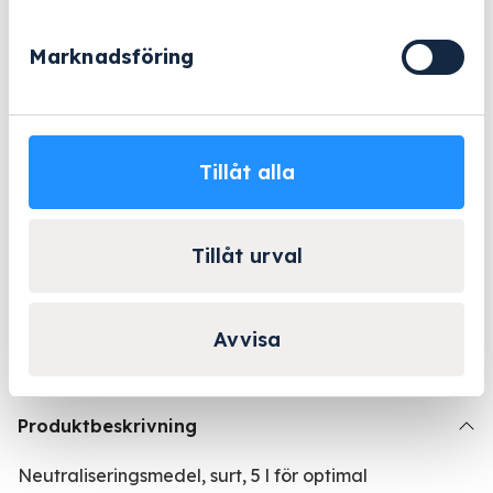
ProCare
−
+
Lägg till i varukorg
Med
30
Marknadsföring
C
Beställningsvara
-
5
l
Lång erfarenhet
Företagsleasing
Kända varumärken
Tillåt alla
mängd
Kontakta Niklas för
Tillåt urval
personlig rådgivning!
Kontakta oss
Avvisa
Produktbeskrivning
Neutraliseringsmedel, surt, 5 l för optimal