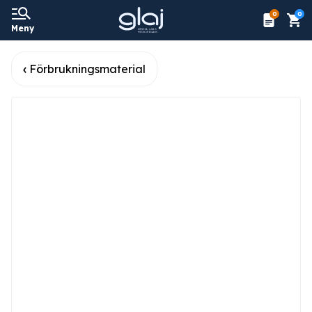
0
0
Meny
Förbrukningsmaterial