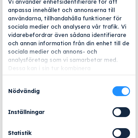
Vi använder enhetsidentifierare för att
anpassa innehållet och annonserna till
användarna, tillhandahålla funktioner för
sociala medier och analysera vår trafik. Vi
vidarebefordrar även sådana identifierare
Helskärm
och annan information från din enhet till de
sociala medier och annons- och
Miele Professional
analysföretag som vi samarbetar med.
ProCare Med 30 C – 5 l
Dessa kan i sin tur kombinera
Artikelnummer: 11847840
informationen med annan information som
Samtyckesval
du har tillhandahållit eller som de har
Neutraliseringsmedel, surt, 5 l för optimal
Nödvändig
samlat in när du har använt deras tjänster.
neutralisering baserat på organisk syra.
692
kr
Inställningar
Exklusive moms.
Statistik