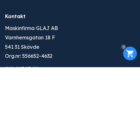
Kontakt
Maskinfirma GLAJ AB
Varnhemsgatan 18 F
541 31 Skövde
0
Org.nr: 556652-4632
010-263 25 00
info@glaj.se
Konto
Logga in
Ansök om konto
Om oss