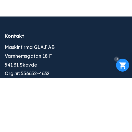
Kontakt
Maskinfirma GLAJ AB
Varnhemsgatan 18 F
0
541 31 Skövde
Org.nr: 556652-4632
010-263 25 00
info@glaj.se
Konto
Logga in
Ansök om konto