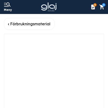
0
0
Meny
Förbrukningsmaterial