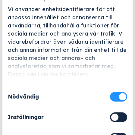
Vi använder enhetsidentifierare för att
anpassa innehållet och annonserna till
användarna, tillhandahålla funktioner för
sociala medier och analysera vår trafik. Vi
vidarebefordrar även sådana identifierare
Helskärm
och annan information från din enhet till de
Miele Professional
sociala medier och annons- och
analysföretag som vi samarbetar med.
ProCare Med 40 – 1 l (Typ 1)
Dessa kan i sin tur kombinera
Artikelnummer: 11848290
informationen med annan information som
Samtyckesval
du har tillhandahållit eller som de har
Spolglans, neutralt, 1 l med uthällningshjälp för
Nödvändig
samlat in när du har använt deras tjänster.
eftersköljning av instrument/utensilier
biokompatibelt.
Inställningar
181
kr