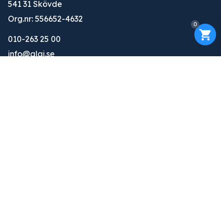
541 31 Skövde
Org.nr: 556652-4632
0
010-263 25 00
info@glaj.se
Konto
Logga in
Ansök om konto
Om oss
Om oss
Tjänster
Kontakt
Övrigt