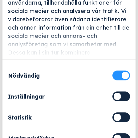
användarna, tillhandahålla funktioner för
sociala medier och analysera vår trafik. Vi
vidarebefordrar även sådana identifierare
Helskärm
och annan information från din enhet till de
sociala medier och annons- och
Miele Professional
analysföretag som vi samarbetar med.
SC
Dessa kan i sin tur kombinera
Artikelnummer: 10928990
informationen med annan information som
Samtyckesval
du har tillhandahållit eller som de har
Nödvändig
Ångkondensator för optimal avfuktning och kylning
samlat in när du har använt deras tjänster.
av frånluft.
Inställningar
53 470
kr
Exklusive moms.
Statistik
SC
−
+
Lägg till i varukorg
mängd