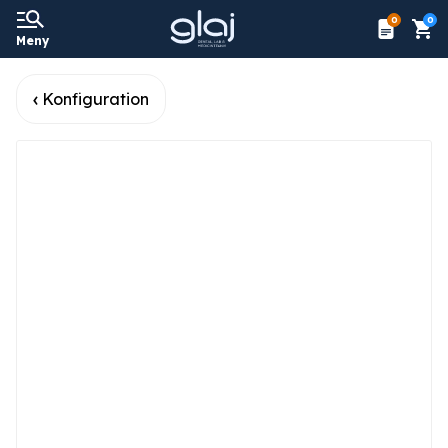
0
0
Meny
Konfiguration