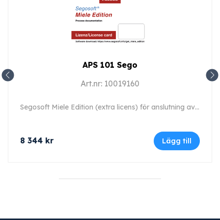
APS 101 Sego
Art.nr: 10019160
Segosoft Miele Edition (extra licens) för anslutning av en andra eller ytterligare maskin.
8 344
kr
Lägg till