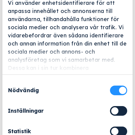
Vi använder enhetsidentifierare för att
anpassa innehållet och annonserna till
användarna, tillhandahålla funktioner för
sociala medier och analysera vår trafik. Vi
vidarebefordrar även sådana identifierare
Helskärm
och annan information från din enhet till de
sociala medier och annons- och
Miele Professional
analysföretag som vi samarbetar med.
UBS 1
Dessa kan i sin tur kombinera
Artikelnummer: 10131090
informationen med annan information som
Samtyckesval
du har tillhandahållit eller som de har
Ombyggnadssats för användning av utvalda
Nödvändig
samlat in när du har använt deras tjänster.
lastbärare från serie G 78 i serie PG 85.
963
kr
Inställningar
Exklusive moms.
Statistik