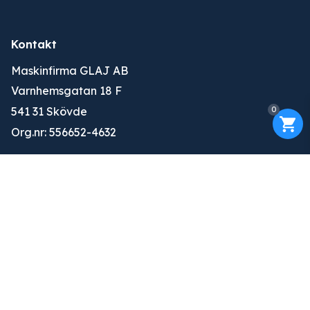
Kontakt
Maskinfirma GLAJ AB
Varnhemsgatan 18 F
0
541 31 Skövde
Org.nr: 556652-4632
010-263 25 00
info@glaj.se
Konto
Logga in
Ansök om konto
Om oss