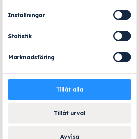
BESTÄLLNINGSVARA
Inställningar
Statistik
Instrumentkorg lock 210x150
Marknadsföring
Art.nr: 705330
964 kr
Lägg till
Tillåt alla
BESTÄLLNINGSVARA
Tillåt urval
Avvisa