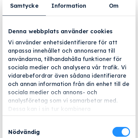
Art.nr: 705361
Samtycke
Information
Om
1 289 kr
Lägg till
Denna webbplats använder cookies
Vi använder enhetsidentifierare för att
BESTÄLLNINGSVARA
anpassa innehållet och annonserna till
användarna, tillhandahålla funktioner för
sociala medier och analysera vår trafik. Vi
vidarebefordrar även sådana identifierare
och annan information från din enhet till de
Instrumentkorg inkl.lock 100x100x60
sociala medier och annons- och
analysföretag som vi samarbetar med.
Art.nr: 705360
Dessa kan i sin tur kombinera
informationen med annan information som
1 382 kr
Lägg till
Samtyckesval
du har tillhandahållit eller som de har
Nödvändig
samlat in när du har använt deras tjänster.