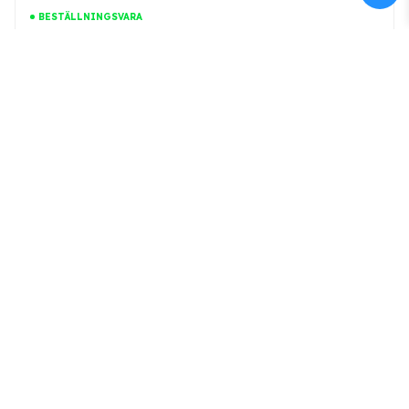
BESTÄLLNINGSVARA
Instrumentgaller lock 340x250
Art.nr: 705205
719 kr
Lägg till
BESTÄLLNINGSVARA