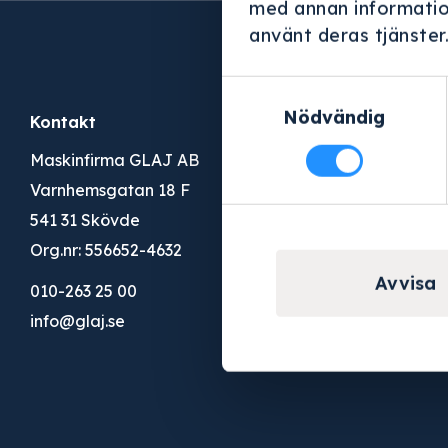
med annan information
använt deras tjänster
Samtyckesval
Nödvändig
Kontakt
Konto
Maskinfirma GLAJ AB
Logga in
Varnhemsgatan 18 F
Ansök om konto
541 31 Skövde
Org.nr: 556652-4632
Avvisa
010-263 25 00
info@glaj.se