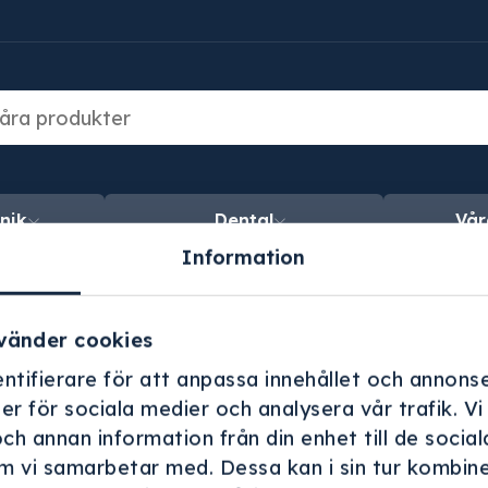
nik
Dental
Vår
Information
vänder cookies
g & bred erfarenhet
Personlig servic
ntifierare för att anpassa innehållet och annonse
varit i renhetens tjänst sedan
Vi hjälper er med inköp och in
ner för sociala medier och analysera vår trafik. V
1954.
och annan information från din enhet till de soci
m vi samarbetar med. Dessa kan i sin tur kombin