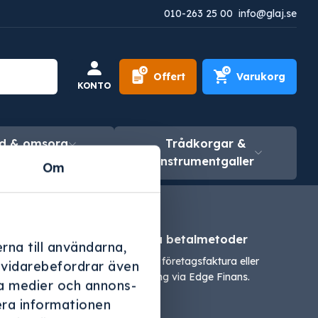
010-263 25 00
info@glaj.se
0
0
Offert
Varukorg
KONTO
d & omsorg
Trådkorgar &
instrumentgaller
Om
e
Flexibla betalmetoder
rna till användarna,
stallation.
Vi erbjuder företagsfaktura eller
i vidarebefordrar även
finansering via Edge Finans.
ala medier och annons-
era informationen