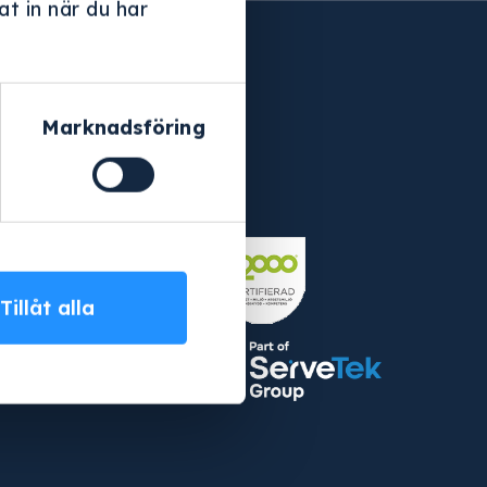
t in när du har
Marknadsföring
Följ oss
Instagram
Facebook
olicy
erbetalning
Tillåt alla