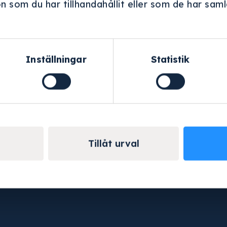
 som du har tillhandahållit eller som de har samla
.
Inställningar
Statistik
Om oss
Övrigt
Om oss
Kundportal
Tjänster
Integritetsp
Kontakt
Köpvillkor
Fraktpolicy
Retur- & åt
Tillåt urval
Cookies