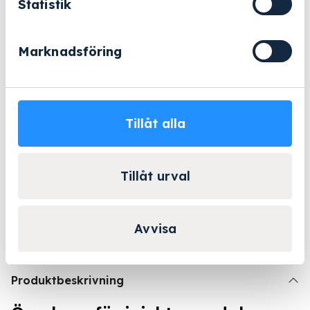
Statistik
A
−
+
Lägg till i varukorg
100
mängd
Marknadsföring
I lager
Lång erfarenhet
Företagsleasing
Kända varumärken
Tillåt alla
Kontakta Niklas för
Tillåt urval
personlig rådgivning!
Kontakta oss
Avvisa
Produktbeskrivning