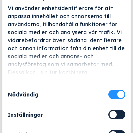
Vi använder enhetsidentifierare för att
anpassa innehållet och annonserna till
användarna, tillhandahålla funktioner för
sociala medier och analysera vår trafik. Vi
vidarebefordrar även sådana identifierare
Helskärm
och annan information från din enhet till de
Miele Professional
sociala medier och annons- och
analysföretag som vi samarbetar med.
A 100
Dessa kan i sin tur kombinera
Artikelnummer: 12642640
informationen med annan information som
Samtyckesval
du har tillhandahållit eller som de har
Överkorg för upp till 2 injektormoduler med
Nödvändig
samlat in när du har använt deras tjänster.
automatisk stängning av kopplingar.
9 148
kr
Inställningar
Exklusive moms.