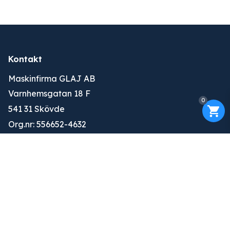
Kontakt
Maskinfirma GLAJ AB
Varnhemsgatan 18 F
0
541 31 Skövde
Org.nr: 556652-4632
010-263 25 00
info@glaj.se
Konto
Logga in
Ansök om konto