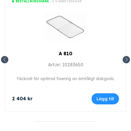
- 2-5 ARBETSDAGAR
BESTÄLLNINGSVARA
A 810
Art.nr: 10283650
Täcknät för optimal fixering av ömtåligt diskgods.
2 404
kr
Lägg till