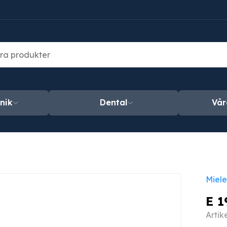
nik
Dental
Vår
Miele
E 1
Arti