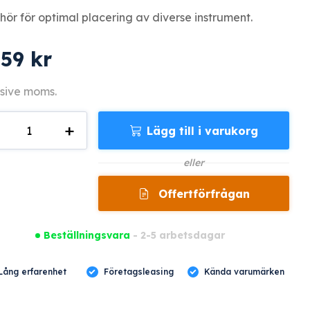
ehör för optimal placering av diverse instrument.
159
kr
sive moms.
+
Lägg till i varukorg
gd
eller
Offertförfrågan
Beställningsvara
- 2-5 arbetsdagar
Lång erfarenhet
Företagsleasing
Kända varumärken