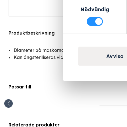
Samtyckesval
Nödvändig
Produktbeskrivning
Diameter på maskorna botten 3 mm, sidor 1,7 mm, 
Avvisa
Kan ångsteriliseras vid 121 °C/134 °C
Passar till
Relaterade produkter