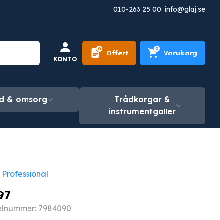
010-263 25 00
info@glaj.se
0
0
Offert
Varukorg
KONTO
d & omsorg
Trådkorgar &
instrumentgaller
 Professional
97
kelnummer: 7984090