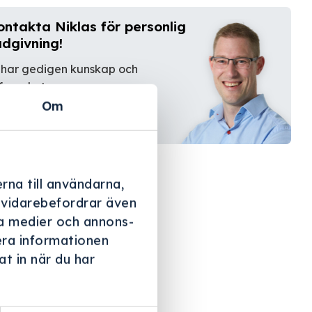
ontakta Niklas för personlig
ådgivning!
 har gedigen kunskap och
farenhet.
Om
Kontakta oss
rna till användarna,
i vidarebefordrar även
ala medier och annons-
era informationen
t in när du har