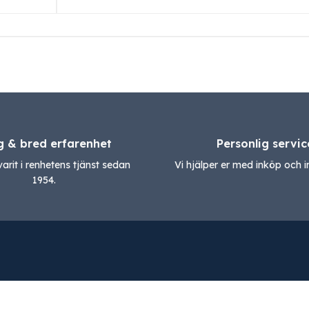
g & bred erfarenhet
Personlig servic
varit i renhetens tjänst sedan
Vi hjälper er med inköp och in
1954.