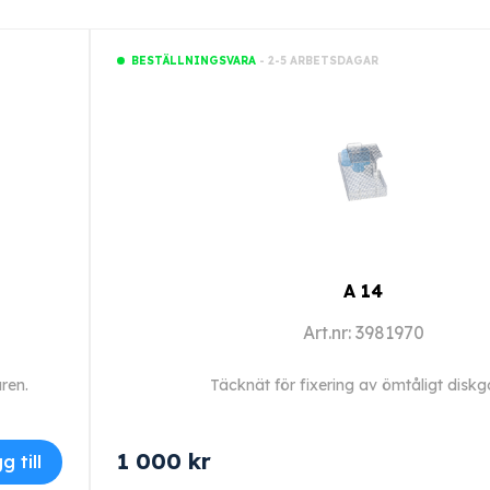
- 2-5 ARBETSDAGAR
BESTÄLLNINGSVARA
A 14
Art.nr: 3981970
aren.
Täcknät för fixering av ömtåligt diskg
1 000
kr
g till