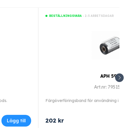
- 2-5 ARBETSDAGAR
BESTÄLLNINGSVARA
APH 595
Art.nr: 7951520
ods.
Färgöverföringsband för användning i Sego
202
kr
Lägg till