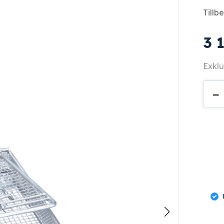
Tillb
3 
Exklu
E
−
197
män