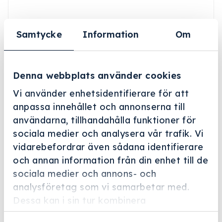
Samtycke
Information
Om
Denna webbplats använder cookies
Vi använder enhetsidentifierare för att
anpassa innehållet och annonserna till
användarna, tillhandahålla funktioner för
sociala medier och analysera vår trafik. Vi
Helskärm
vidarebefordrar även sådana identifierare
Miele Professional
och annan information från din enhet till de
sociala medier och annons- och
APST 000
analysföretag som vi samarbetar med.
Artikelnummer: 11401510
Dessa kan i sin tur kombinera
informationen med annan information som
Vattenrengöringssystem Plug & Pure för