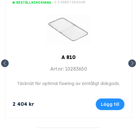
- 2-5 ARBETSDAGAR
BESTÄLLNINGSVARA
A 810
Art.nr: 10283650
Täcknät för optimal fixering av ömtåligt diskgods.
2 404
kr
Lägg till