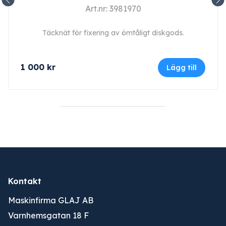
Art.nr: 3981970
Täcknät för fixering av ömtåligt diskgods.
1 000
kr
Lägg till
Kontakt
Maskinfirma GLAJ AB
Varnhemsgatan 18 F