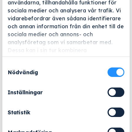
användarna, tillhandahålla funktioner för
sociala medier och analysera vår trafik. Vi
vidarebefordrar även sådana identifierare
Helskärm
och annan information från din enhet till de
sociala medier och annons- och
Miele Professional
analysföretag som vi samarbetar med.
APST 004
Dessa kan i sin tur kombinera
Artikelnummer: 11377330
informationen med annan information som
Samtyckesval
du har tillhandahållit eller som de har
Nödvändig
Aluminiumbricka för instrument eller poröst gods, stor.
samlat in när du har använt deras tjänster.
426
kr
Inställningar
Exklusive moms.
Statistik
APST
−
+
Lägg till i varukorg
004
mängd