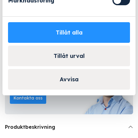
Marknadsföring
eller
Offertförfrågan
Tillåt alla
Beställningsvara
- 2-5 arbetsdagar
Lång erfarenhet
Företagsleasing
Kända varumärken
Tillåt urval
Kontakta Niklas för
Avvisa
personlig rådgivning!
Kontakta oss
Produktbeskrivning