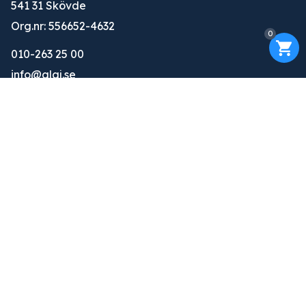
541 31 Skövde
Org.nr: 556652-4632
0
010-263 25 00
info@glaj.se
Konto
Logga in
Ansök om konto
Om oss
Om oss
Tjänster
Kontakt
Övrigt