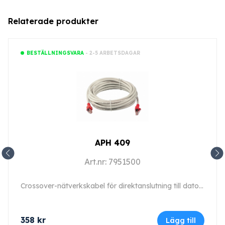
Relaterade produkter
- 2-5 ARBETSDAGAR
BESTÄLLNINGSVARA
APH 409
Art.nr: 7951500
Crossover-nätverkskabel för direktanslutning till dator, längd 5 m (typ 9).
358
kr
Lägg till