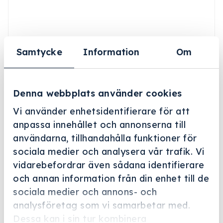
Samtycke
Information
Om
Denna webbplats använder cookies
Vi använder enhetsidentifierare för att
anpassa innehållet och annonserna till
användarna, tillhandahålla funktioner för
Helskärm
sociala medier och analysera vår trafik. Vi
vidarebefordrar även sådana identifierare
Miele Professional
och annan information från din enhet till de
A 313
sociala medier och annons- och
analysföretag som vi samarbetar med.
Artikelnummer: 11055970
Dessa kan i sin tur kombinera