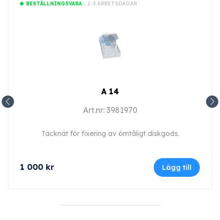
- 2-5 ARBETSDAGAR
BESTÄLLNINGSVARA
A 14
Art.nr: 3981970
Täcknät för fixering av ömtåligt diskgods.
1 000
kr
Lägg till