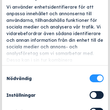
Vi använder enhetsidentifierare för att
anpassa innehållet och annonserna till
användarna, tillhandahålla funktioner för
sociala medier och analysera vår trafik. Vi
vidarebefordrar även sådana identifierare
Helskärm
och annan information från din enhet till de
Miele Professional
sociala medier och annons- och
analysföretag som vi samarbetar med.
A 606
Dessa kan i sin tur kombinera
Artikelnummer: 12669930
informationen med annan information som
Samtyckesval
du har tillhandahållit eller som de har
14 228
kr
Nödvändig
samlat in när du har använt deras tjänster.
Exklusive moms.
Inställningar
A
−
+
Lägg till i varukorg
606
mängd