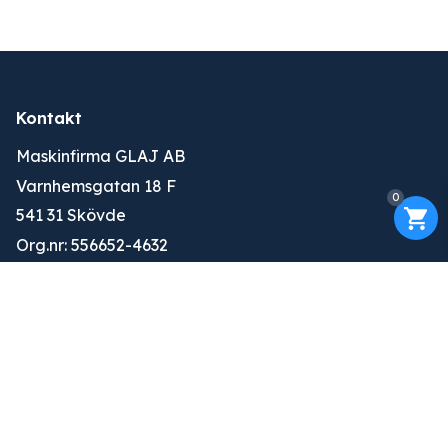
Kontakt
Maskinfirma GLAJ AB
Varnhemsgatan 18 F
0
541 31 Skövde
Org.nr: 556652-4632
010-263 25 00
info@glaj.se
Konto
Logga in
Ansök om konto