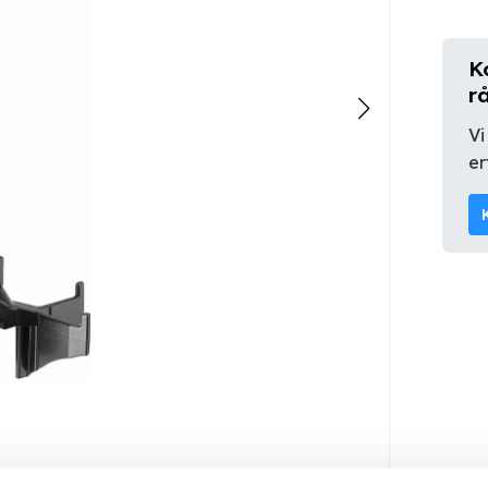
K
r
Vi
er