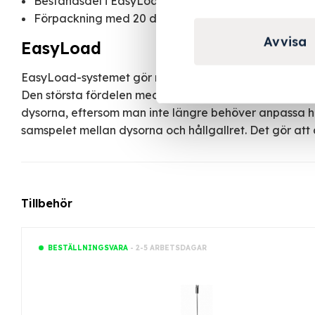
Beståndsdel i EasyLoad-systemet
Förpackning med 20 dysor
Avvisa
EasyLoad
EasyLoad-systemet gör rengöringen av laboratoriegla
Den största fördelen med det nya systemet är att man
dysorna, eftersom man inte längre behöver anpassa hål
samspelet mellan dysorna och hållgallret. Det gör att 
Tillbehör
- 2-5 ARBETSDAGAR
BESTÄLLNINGSVARA