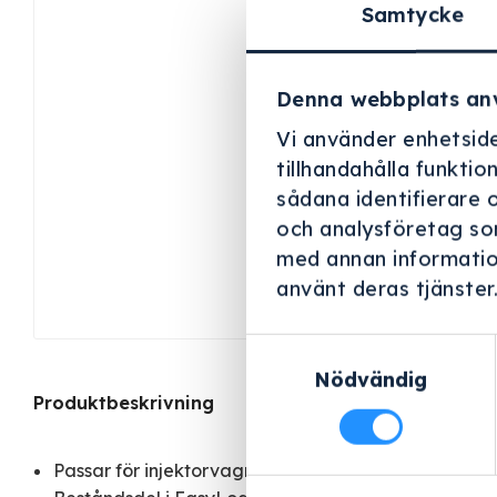
Samtycke
Denna webbplats an
Vi använder enhetside
tillhandahålla funktio
sådana identifierare 
och analysföretag so
med annan information
använt deras tjänster
Samtyckesval
Nödvändig
Produktbeskrivning
Passar för injektorvagnar och injektorkorgar, fasts