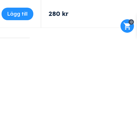
280
kr
Lägg till
0
e
Flexibla betalmetoder
stallation.
Vi erbjuder företagsfaktura eller
finansering via Edge Finans.