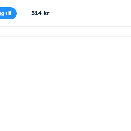
314
kr
g till
g & bred erfarenhet
Personlig servic
varit i renhetens tjänst sedan
Vi hjälper er med inköp och in
1954.