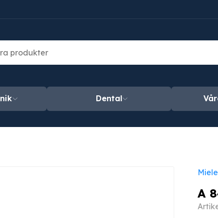
nik
Dental
Vår
Miele
A 8
Artik