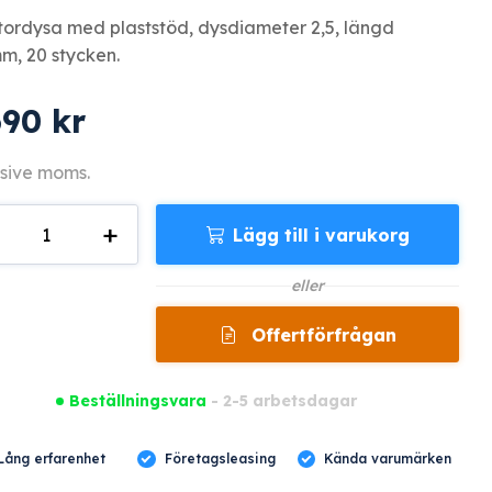
tordysa med plaststöd, dysdiameter 2,5, längd
m, 20 stycken.
690
kr
sive moms.
+
Lägg till i varukorg
3
gd
eller
Offertförfrågan
Beställningsvara
- 2-5 arbetsdagar
Lång erfarenhet
Företagsleasing
Kända varumärken