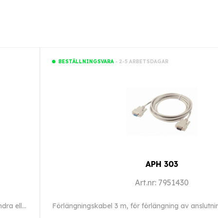
- 2-5 ARBETSDAGAR
BESTÄLLNINGSVARA
APH 303
Art.nr: 7951430
Segosoft Miele Edition (extra licens) för anslutning av en andra eller ytterligare maskin.