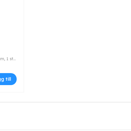
Injektordysa med plaststöd, dysdiameter 2,5, längd 125 mm, 1 stycken.
g till