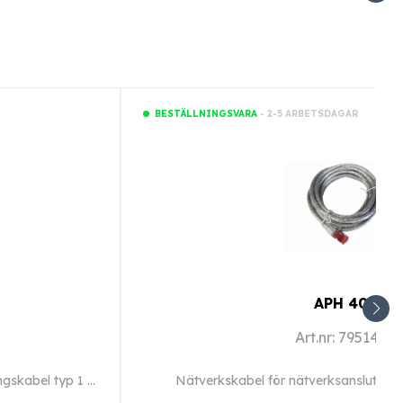
- 2-5 ARBETSDAGAR
BESTÄLLNINGSVARA
APH 406
Art.nr: 7951470
Förlängningskabel 3 m, för förlängning av anslutningskabel typ 1 och 2.
Nätverkskabel för nätverksanslutning,