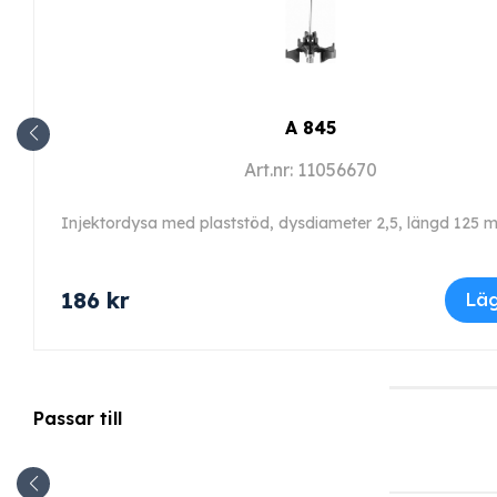
A 845
Art.nr: 11056670
186
kr
Läg
Passar till