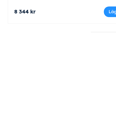
8 344
kr
Läg
Högkvalitativa produkter
Lån
Professionella produkter från ledande
Glaj har 
varumärken.