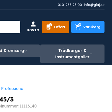
010-263 25 00
info@glaj.se
0
0
Offert
Varukorg
KONTO
d & omsorg
Trådkorgar &
instrumentgaller
 Professional
45/3
elnummer: 11116140