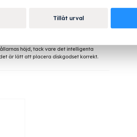
Tillåt urval
s betydligt snabbare, enklare och säkrare.
 snabbt och enkelt kan placera disken på
larnas höjd, tack vare det intelligenta
det är lätt att placera diskgodset korrekt.