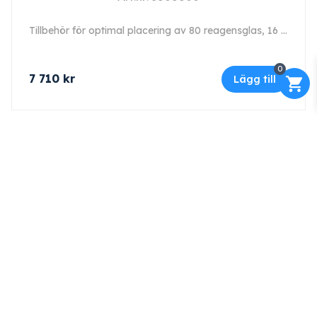
Tillbehör för optimal placering av 80 reagensglas, 16 x 105 mm.
0
7 710
kr
Lägg till
Kontakt
Maskinfirma GLAJ AB
Varnhemsgatan 18 F
541 31 Skövde