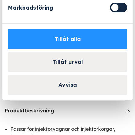
Marknadsföring
Beställningsvara
- 2-5 arbetsdagar
Lång erfarenhet
Företagsleasing
Kända varumärken
Tillåt alla
Kontakta Niklas för
Tillåt urval
personlig rådgivning!
Kontakta oss
Avvisa
Produktbeskrivning
Passar för injektorvagnar och injektorkorgar,