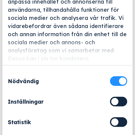
anpassa innehållet och annonserna till
Helskärm
användarna, tillhandahålla funktioner för
Miele Professional
sociala medier och analysera vår trafik. Vi
vidarebefordrar även sådana identifierare
A 845
och annan information från din enhet till de
Artikelnummer: 11056670
sociala medier och annons- och
analysföretag som vi samarbetar med.
Injektordysa med plaststöd, dysdiameter 2,5, längd
Dessa kan i sin tur kombinera
125 mm, 1 stycken.
informationen med annan information som
Samtyckesval
du har tillhandahållit eller som de har
186
kr
Nödvändig
samlat in när du har använt deras tjänster.
Exklusive moms.
Inställningar
A
−
+
Lägg till i varukorg
845
mängd
Statistik
eller
Offertförfrågan