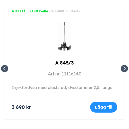
- 2-5 ARBETSDAGAR
BESTÄLLNINGSVARA
A 845/3
Art.nr: 11116140
Injektordysa med plaststöd, dysdiameter 2,5, längd 125 mm, 20 stycken.
3 690
kr
Lägg till