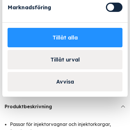
Marknadsföring
Beställningsvara
- 2-5 arbetsdagar
Lång erfarenhet
Företagsleasing
Kända varumärken
Tillåt alla
Kontakta Niklas för
Tillåt urval
personlig rådgivning!
Kontakta oss
Avvisa
Produktbeskrivning
Passar för injektorvagnar och injektorkorgar,