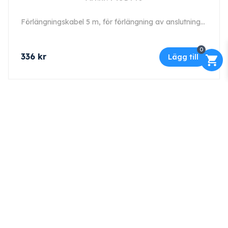
Förlängningskabel 5 m, för förlängning av anslutningskabel typ 1 och 2.
0
336
kr
Lägg till
Kontakt
Maskinfirma GLAJ AB
Varnhemsgatan 18 F
541 31 Skövde