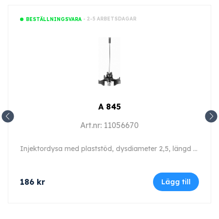
- 2-5 ARBETSDAGAR
BESTÄLLNINGSVARA
A 845
Art.nr: 11056670
Injektordysa med plaststöd, dysdiameter 2,5, längd 125 mm, 1 stycken.
186
kr
Lägg till