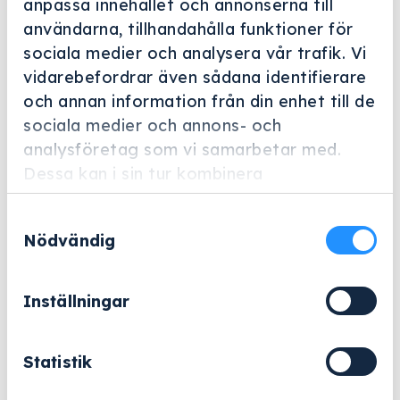
anpassa innehållet och annonserna till
Helskärm
användarna, tillhandahålla funktioner för
Miele Professional
sociala medier och analysera vår trafik. Vi
vidarebefordrar även sådana identifierare
A 845/2
och annan information från din enhet till de
Artikelnummer: 11116130
sociala medier och annons- och
analysföretag som vi samarbetar med.
Injektordysa med plaststöd, dysdiameter 2,5, längd
Dessa kan i sin tur kombinera
125 mm, 10 stycken.
informationen med annan information som
Samtyckesval
du har tillhandahållit eller som de har
1 789
kr
Nödvändig
samlat in när du har använt deras tjänster.
Exklusive moms.
Inställningar
A
−
+
Lägg till i varukorg
845/2
mängd
Statistik
eller
Offertförfrågan