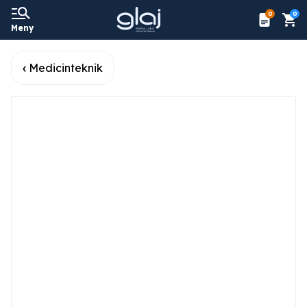
0
0
Meny
Medicinteknik