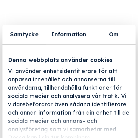
Samtycke
Information
Om
Denna webbplats använder cookies
Vi använder enhetsidentifierare för att
anpassa innehållet och annonserna till
användarna, tillhandahålla funktioner för
Helskärm
sociala medier och analysera vår trafik. Vi
vidarebefordrar även sådana identifierare
Miele Professional
och annan information från din enhet till de
APST 010
sociala medier och annons- och
Artikelnummer: 11748660
analysföretag som vi samarbetar med.
Dessa kan i sin tur kombinera