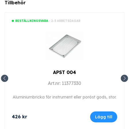
Tillbehör
- 2-5 ARBETSDAGAR
BESTÄLLNINGSVARA
APST 004
Art.nr: 11377330
Aluminiumbricka för instrument eller poröst gods, stor.
426
kr
Lägg till