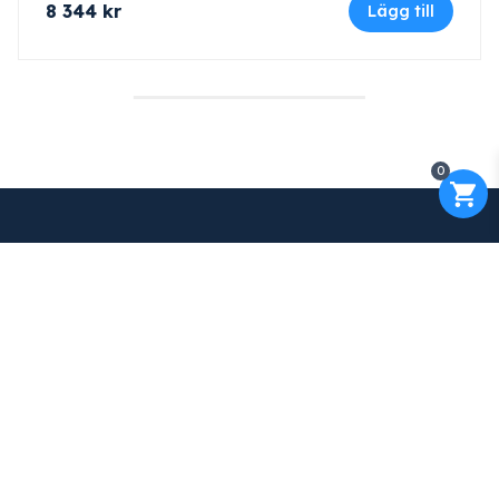
8 344
kr
Lägg till
0
Kontakt
Maskinfirma GLAJ AB
Varnhemsgatan 18 F
541 31 Skövde
Org.nr: 556652-4632
010-263 25 00
info@glaj.se