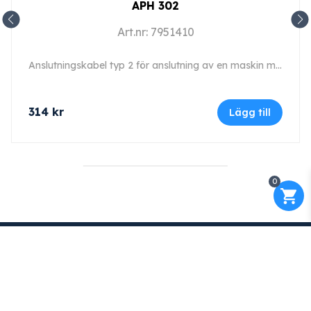
APH 302
Art.nr: 7951410
Anslutningskabel typ 2 för anslutning av en maskin med seriellt gränssnitt till en dator.
314
kr
Lägg till
0
Kontakt
Maskinfirma GLAJ AB