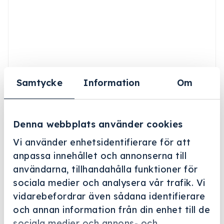
Samtycke
Information
Om
Denna webbplats använder cookies
Vi använder enhetsidentifierare för att
anpassa innehållet och annonserna till
användarna, tillhandahålla funktioner för
Helskärm
sociala medier och analysera vår trafik. Vi
Miele Professional
vidarebefordrar även sådana identifierare
och annan information från din enhet till de
APWD 067
sociala medier och annons- och