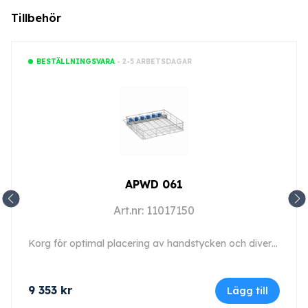
Tillbehör
- 2-5 ARBETSDAGAR
BESTÄLLNINGSVARA
APWD 061
Art.nr: 11017150
Korg för optimal placering av handstycken och diverse tillbehör och trådkorgar.
9 353
kr
Lägg till