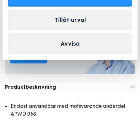
Lång erfarenhet
Företagsleasing
Kända varumärken
Tillåt urval
Kontakta Niklas för
Avvisa
personlig rådgivning!
Kontakta oss
Produktbeskrivning
Endast användbar med motsvarande underdel
APWD 068