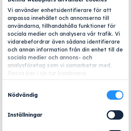
Vi använder enhetsidentifierare för att
anpassa innehållet och annonserna till
användarna, tillhandahålla funktioner för
sociala medier och analysera vår trafik. Vi
vidarebefordrar även sådana identifierare
Helskärm
och annan information från din enhet till de
Miele Professional
sociala medier och annons- och
analysföretag som vi samarbetar med.
E 109
Dessa kan i sin tur kombinera
Artikelnummer: 3808360
informationen med annan information som
Samtyckesval
du har tillhandahållit eller som de har
Tillbehör för optimal placering av glasbägare upp till
Nödvändig
samlat in när du har använt deras tjänster.
250 ml.
4 266
kr
Inställningar
Exklusive moms.