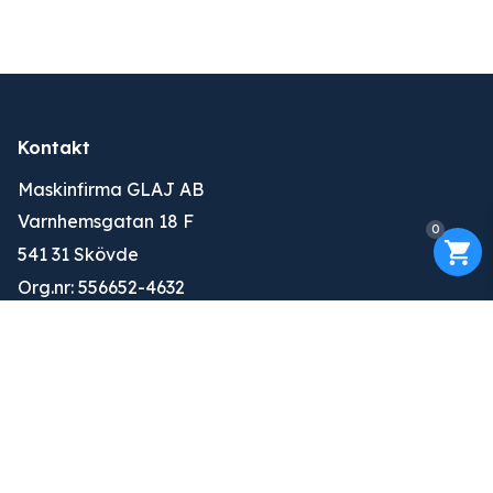
Kontakt
Maskinfirma GLAJ AB
Varnhemsgatan 18 F
0
541 31 Skövde
Org.nr: 556652-4632
010-263 25 00
info@glaj.se
Konto
Logga in