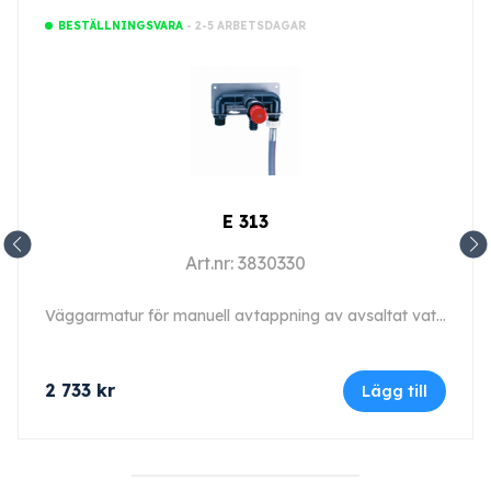
- 2-5 ARBETSDAGAR
BESTÄLLNINGSVARA
E 313
Art.nr: 3830330
Väggarmatur för manuell avtappning av avsaltat vatten.
2 733
kr
Lägg till