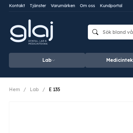
Kontakt
Tjänster
Varumärken
Om oss
Kundportal
Lab
Medicintek
Hem
/
Lab
/
E 135