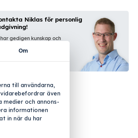
ontakta Niklas för personlig
ådgivning!
 har gedigen kunskap och
farenhet.
Om
Kontakta oss
rna till användarna,
i vidarebefordrar även
ala medier och annons-
era informationen
t in när du har