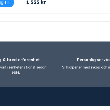
1 535
kr
g till
g & bred erfarenhet
Personlig servic
varit i renhetens tjänst sedan
Vi hjälper er med inköp och in
1954.