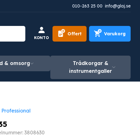
010-263 25 00
info@glaj.se
0
0
Offert
Varukorg
KONTO
d & omsorg
Trådkorgar &
instrumentgaller
 Professional
35
kelnummer: 3808630