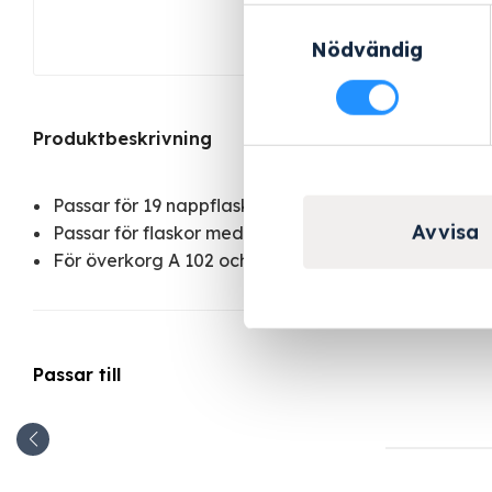
Samtyckesval
Nödvändig
Produktbeskrivning
Passar för 19 nappflaskor á 250 ml
Avvisa
Passar för flaskor med storlek 56 x 56 mm, hals: 49 
För överkorg A 102 och underkorg A 151
Passar till