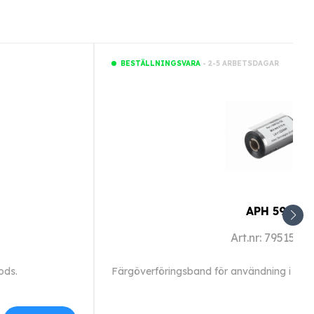
- 2-5 ARBETSDAGAR
BESTÄLLNINGSVARA
APH 595
Art.nr: 7951520
ods.
Färgöverföringsband för användning i Sego