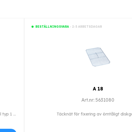
- 2-5 ARBETSDAGAR
BESTÄLLNINGSVARA
A 18
Art.nr: 5631080
Förlängningskabel 3 m, för förlängning av anslutningskabel typ 1 och 2.
Täcknät för fixering av ömtåligt diskg