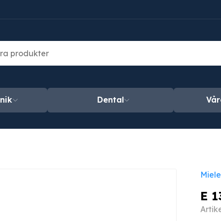
nik
Dental
Vår
Miele
E 1
Arti