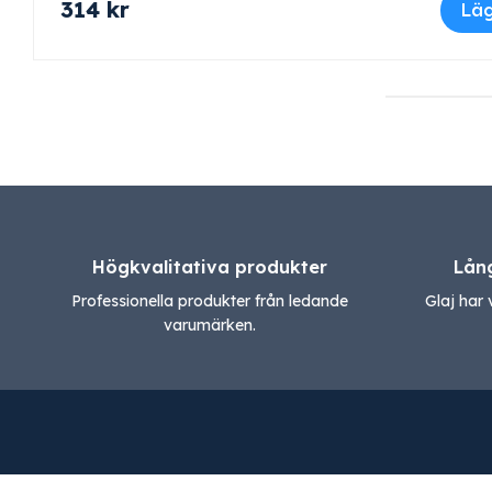
314
kr
Läg
Högkvalitativa produkter
Lån
Professionella produkter från ledande
Glaj har 
varumärken.