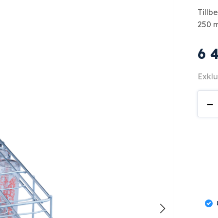
Tillb
250 m
6 
Exklu
E
−
135
män