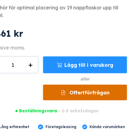
ehör för optimal placering av 19 nappflaskor upp till
l.
461
kr
sive moms.
+
Lägg till i varukorg
gd
eller
Offertförfrågan
Beställningsvara
- 2-5 arbetsdagar
Lång erfarenhet
Företagsleasing
Kända varumärken