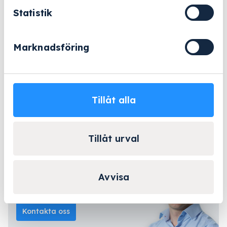
Statistik
E
−
+
Lägg till i varukorg
338
mängd
Marknadsföring
eller
Offertförfrågan
Tillåt alla
Beställningsvara
- 2-5 arbetsdagar
Lång erfarenhet
Företagsleasing
Kända varumärken
Tillåt urval
Kontakta Niklas för
Avvisa
personlig rådgivning!
Kontakta oss