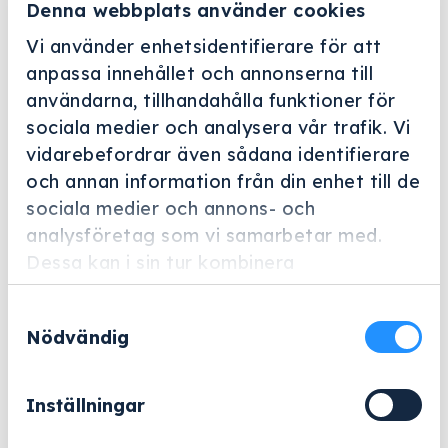
Denna webbplats använder cookies
Vi använder enhetsidentifierare för att
anpassa innehållet och annonserna till
användarna, tillhandahålla funktioner för
sociala medier och analysera vår trafik. Vi
vidarebefordrar även sådana identifierare
Helskärm
och annan information från din enhet till de
Miele Professional
sociala medier och annons- och
analysföretag som vi samarbetar med.
E 338
Dessa kan i sin tur kombinera
Artikelnummer: 3080600
informationen med annan information som
Samtyckesval
du har tillhandahållit eller som de har
Tillbehör för optimal placering av upp till 8
Nödvändig
samlat in när du har använt deras tjänster.
skålformade brickor.
2 945
kr
Inställningar
Exklusive moms.