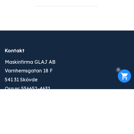
Kontakt
Maskinfirma GLAJ AB
0
Varnhemsgatan 18 F
541 31 Skövde
Org.nr: 556652-4632
010-263 25 00
info@glaj.se
Konto