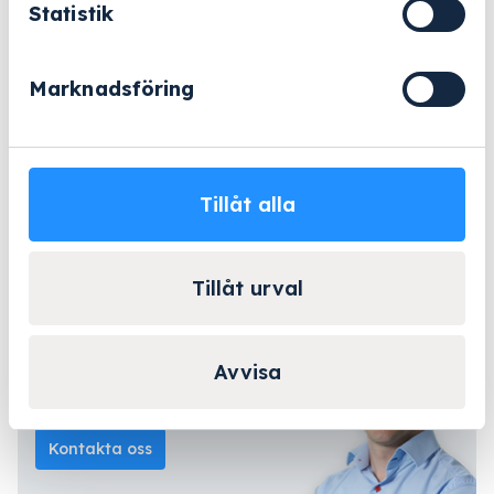
Statistik
E
−
+
Lägg till i varukorg
363
mängd
Marknadsföring
eller
Offertförfrågan
Tillåt alla
Beställningsvara
- 2-5 arbetsdagar
Lång erfarenhet
Företagsleasing
Kända varumärken
Tillåt urval
Avvisa
Kontakta Niklas för
personlig rådgivning!
Kontakta oss