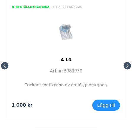
- 2-5 ARBETSDAGAR
BESTÄLLNINGSVARA
A 14
Art.nr: 3981970
Täcknät för fixering av ömtåligt diskgods.
1 000
kr
Lägg till