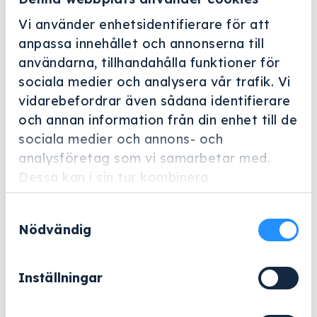
Vi använder enhetsidentifierare för att
anpassa innehållet och annonserna till
användarna, tillhandahålla funktioner för
sociala medier och analysera vår trafik. Vi
vidarebefordrar även sådana identifierare
Helskärm
och annan information från din enhet till de
Miele Professional
sociala medier och annons- och
analysföretag som vi samarbetar med.
E 363
Dessa kan i sin tur kombinera
Artikelnummer: 3149790
informationen med annan information som
Samtyckesval
du har tillhandahållit eller som de har
Tillbehör för optimal placering av GYN- och ÖNH-
Nödvändig
samlat in när du har använt deras tjänster.
instrument.
5 944
kr
Inställningar
Exklusive moms.