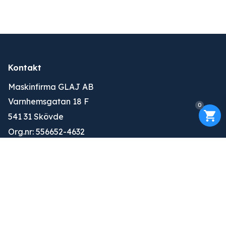
Kontakt
Maskinfirma GLAJ AB
Varnhemsgatan 18 F
0
541 31 Skövde
Org.nr: 556652-4632
010-263 25 00
info@glaj.se
Konto
Logga in