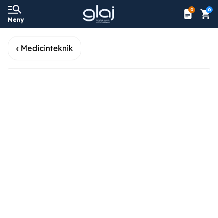
0
0
Meny
Medicinteknik