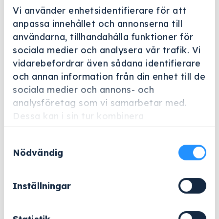
Vi använder enhetsidentifierare för att
anpassa innehållet och annonserna till
användarna, tillhandahålla funktioner för
sociala medier och analysera vår trafik. Vi
vidarebefordrar även sådana identifierare
Helskärm
och annan information från din enhet till de
Miele Professional
sociala medier och annons- och
analysföretag som vi samarbetar med.
E 446
Dessa kan i sin tur kombinera
Artikelnummer: 4203860
informationen med annan information som
Samtyckesval
du har tillhandahållit eller som de har
Hätta för spolhylsa för optimal fixering av instrument
Nödvändig
samlat in när du har använt deras tjänster.
vid användning av spolhylsan.
1 071
kr
Inställningar
Exklusive moms.