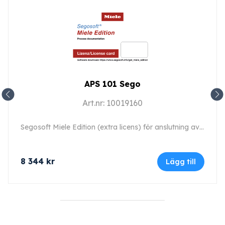
APS 101 Sego
Art.nr: 10019160
Segosoft Miele Edition (extra licens) för anslutning av en andra eller ytterligare maskin.
8 344
kr
Lägg till