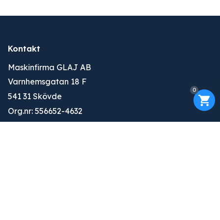
Kontakt
Maskinfirma GLAJ AB
Varnhemsgatan 18 F
0
541 31 Skövde
Org.nr: 556652-4632
010-263 25 00
info@glaj.se
Konto
Logga in
Ansök om konto