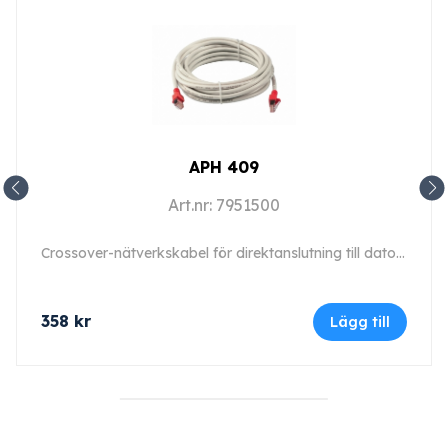
APH 409
Art.nr: 7951500
Crossover-nätverkskabel för direktanslutning till dator, längd 5 m (typ 9).
358
kr
Lägg till