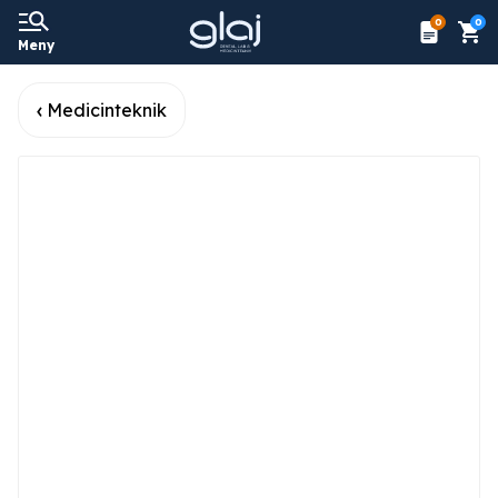
0
0
Meny
Medicinteknik