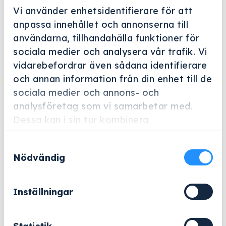
Vi använder enhetsidentifierare för att
anpassa innehållet och annonserna till
användarna, tillhandahålla funktioner för
sociala medier och analysera vår trafik. Vi
vidarebefordrar även sådana identifierare
Helskärm
och annan information från din enhet till de
Miele Professional
sociala medier och annons- och
analysföretag som vi samarbetar med.
E 451
Dessa kan i sin tur kombinera
Artikelnummer: 4203910
informationen med annan information som
Samtyckesval
du har tillhandahållit eller som de har
Korg för optimal placering av diverse instrument.
Nödvändig
samlat in när du har använt deras tjänster.
4 694
kr
Inställningar
Exklusive moms.
E