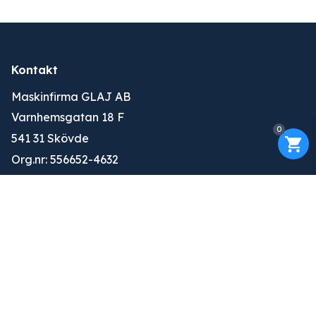
Kontakt
Maskinfirma GLAJ AB
Varnhemsgatan 18 F
0
541 31 Skövde
Org.nr: 556652-4632
010-263 25 00
info@glaj.se
Konto
Logga in
Ansök om konto