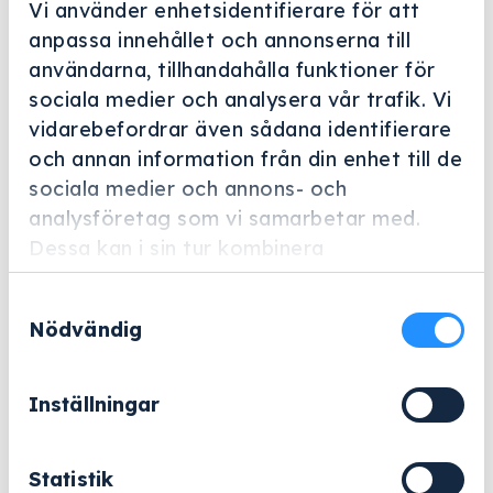
Vi använder enhetsidentifierare för att
anpassa innehållet och annonserna till
användarna, tillhandahålla funktioner för
sociala medier och analysera vår trafik. Vi
vidarebefordrar även sådana identifierare
Helskärm
och annan information från din enhet till de
sociala medier och annons- och
Miele Professional
analysföretag som vi samarbetar med.
E 790
Dessa kan i sin tur kombinera
Artikelnummer: 6390710
informationen med annan information som
Samtyckesval
du har tillhandahållit eller som de har
Adapter för optimal koppling Luer Lock av
Nödvändig
samlat in när du har använt deras tjänster.
hontyp/Luer Lock av hontyp.
1 910
kr
Inställningar
Exklusive moms.
Statistik