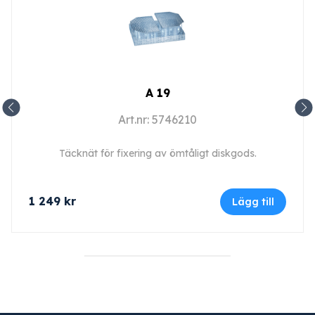
A 19
Art.nr: 5746210
Täcknät för fixering av ömtåligt diskgods.
1 249
kr
Lägg till