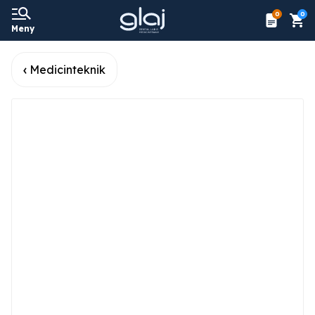
0
0
Meny
Medicinteknik