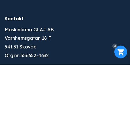
Kontakt
Maskinfirma GLAJ AB
Varnhemsgatan 18 F
0
541 31 Skövde
Org.nr: 556652-4632
010-263 25 00
info@glaj.se
Konto
Logga in
Ansök om konto
Om oss