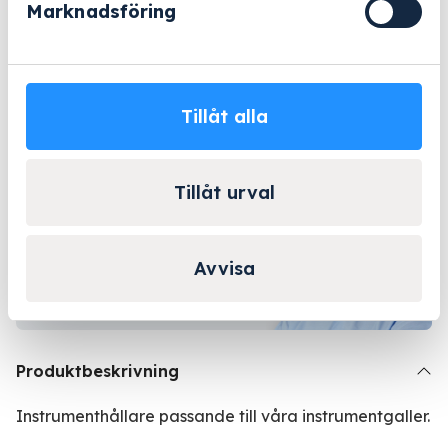
Offertförfrågan
Marknadsföring
Beställningsvara
- 2-5 arbetsdagar
Tillåt alla
Lång erfarenhet
Företagsleasing
Kända varumärken
Tillåt urval
Kontakta Niklas för
personlig rådgivning!
Avvisa
Kontakta oss
Produktbeskrivning
Instrumenthållare passande till våra instrumentgaller.