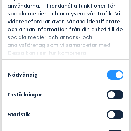
användarna, tillhandahålla funktioner för
sociala medier och analysera vår trafik. Vi
vidarebefordrar även sådana identifierare
Helskärm
och annan information från din enhet till de
sociala medier och annons- och
Harry Holms
analysföretag som vi samarbetar med.
Instrumentfjäder 190 mm
Dessa kan i sin tur kombinera
Artikelnummer: 705100
informationen med annan information som
Samtyckesval
du har tillhandahållit eller som de har
Nödvändig
531
kr
samlat in när du har använt deras tjänster.
Exklusive moms.
Inställningar
Instrumentfjäder
−
+
Lägg till i varukorg
190
mm
Statistik
eller
mängd