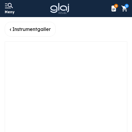
0
0
Meny
Instrumentgaller