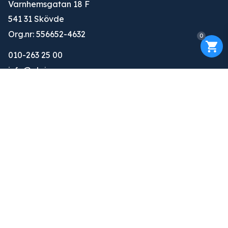
Varnhemsgatan 18 F
541 31 Skövde
Org.nr: 556652-4632
0
010-263 25 00
info@glaj.se
Konto
Logga in
Ansök om konto
Om oss
Om oss
Tjänster
Kontakt