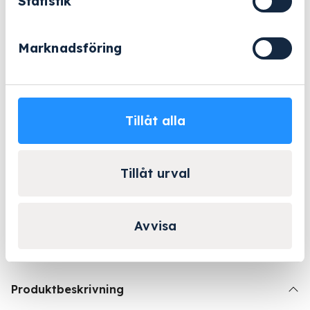
Statistik
eller
mängd
Offertförfrågan
Marknadsföring
Beställningsvara
- 2-5 arbetsdagar
Lång erfarenhet
Företagsleasing
Kända varumärken
Tillåt alla
Tillåt urval
Kontakta Niklas för
personlig rådgivning!
Avvisa
Kontakta oss
Produktbeskrivning