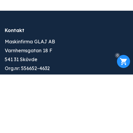
Kontakt
Maskinfirma GLAJ AB
Varnhemsgatan 18 F
0
541 31 Skövde
Org.nr: 556652-4632
010-263 25 00
info@glaj.se
Konto
Logga in
Ansök om konto