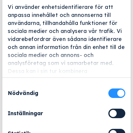
Vi använder enhetsidentifierare för att
anpassa innehållet och annonserna till
användarna, tillhandahålla funktioner för
sociala medier och analysera vår trafik. Vi
vidarebefordrar även sådana identifierare
Helskärm
och annan information från din enhet till de
Harry Holms
sociala medier och annons- och
analysföretag som vi samarbetar med.
Instrumentgaller lock 250×170
Dessa kan i sin tur kombinera
Artikelnummer: 705210
informationen med annan information som
Samtyckesval
du har tillhandahållit eller som de har
588
kr
Nödvändig
samlat in när du har använt deras tjänster.
Exklusive moms.
Inställningar
Instrumentgaller
−
+
Lägg till i varukorg
lock
250x170