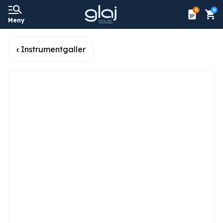
0
0
Meny
Instrumentgaller