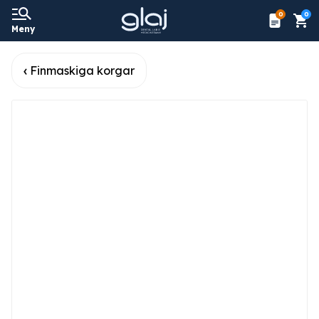
0
0
Meny
Finmaskiga korgar